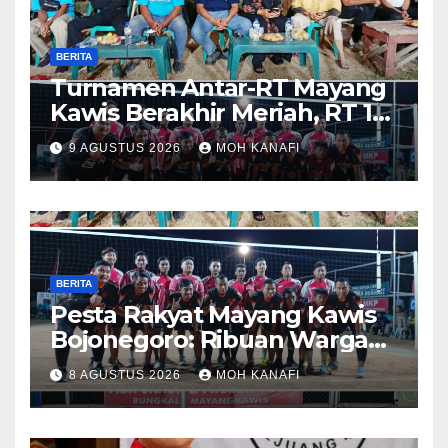
BERITA
Turnamen Antar-RT Mayang
Kawis Berakhir Meriah, RT 11
dan RT 05 Jadi Sorotan
9 AGUSTUS 2026
MOH KANAFI
BERITA
​Pesta Rakyat Mayang Kawis
Bojonegoro: Ribuan Warga
Tumplek Blek Saksikan Final
8 AGUSTUS 2026
MOH KANAFI
Voli, Kades 3 Periode Dipuji
Setinggi Langit