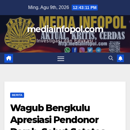
Skip
Ming. Agu 9th, 2026
12:43:12 PM
to
content
mediainfopol.com
Investigasi dan Edukasi
BERITA
Wagub Bengkulu
Apresiasi Pendonor