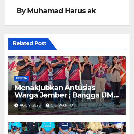
By
Muhamad Harus ak
Related Post
BERITA
Menakjubkan Antusias
Warga Jember ; Bangga IJMC
Sangat Luar Biasa
AGU 9, 2026
SIS WANTO