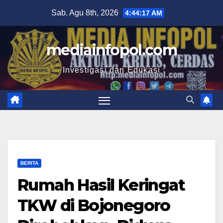
Skip
Sab. Agu 8th, 2026
4:44:18 AM
to
content
mediainfopol.com
Investigasi dan Edukasi
BERITA
Rumah Hasil Keringat
TKW di Bojonegoro