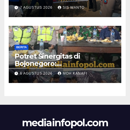
Titik Rawan Kecelakaan
7 AGUSTUS 2026
SIS WANTO
BERITA
​Potret Sinergitas di
Bojonegoro:
Bhabinkamtibmas dan
6 AGUSTUS 2026
MOH KANAFI
Babinsa Hadir Lecehkan
Sekat, Amankan Pesta
Warga
mediainfopol.com