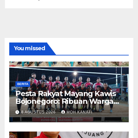
You missed
BERITA
​Pesta Rakyat Mayang Kawis
Bojonegoro: Ribuan Warga
Tumplek Blek Saksikan Final
8 AGUSTUS 2026
MOH KANAFI
Voli, Kades 3 Periode Dipuji
Setinggi Langit