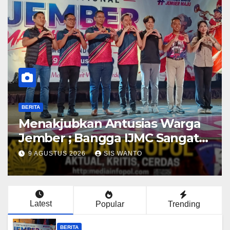
BERITA
BE
Menakjubkan Antusias Warga
T
Jember ; Bangga IJMC Sangat
K
Luar Biasa
d
9 AGUSTUS 2026
SIS WANTO
Latest
Popular
Trending
BERITA