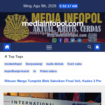
Skip
Ming. Agu 9th, 2026
5:52:19 AM
to
content
mediainfopol.com
Investigasi dan Edukasi
Top Tags
mediainfopol
Banyuwangi
kadis dishub
Kurir sabu
kejariBanjarmasin
to
Polusi udara
lek Saksikan Final Voli, Kades 3 Periode Dipuji Setinggi Langit