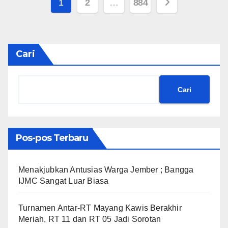
Paginasi
1
2
…
884
pos
Cari
Cari
Pos-pos Terbaru
Menakjubkan Antusias Warga Jember ; Bangga
IJMC Sangat Luar Biasa
Turnamen Antar-RT Mayang Kawis Berakhir
Meriah, RT 11 dan RT 05 Jadi Sorotan