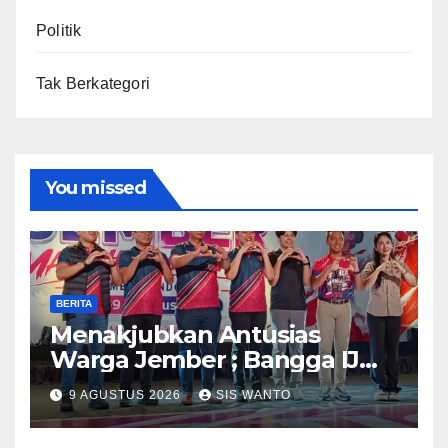
Politik
Tak Berkategori
You missed
BERITA
Menakjubkan Antusias
Warga Jember ; Bangga IJMC
Sangat Luar Biasa
9 AGUSTUS 2026
SIS WANTO