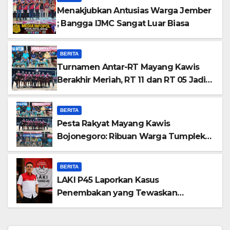
Menakjubkan Antusias Warga Jember
; Bangga IJMC Sangat Luar Biasa
BERITA
Turnamen Antar-RT Mayang Kawis
Berakhir Meriah, RT 11 dan RT 05 Jadi
Sorotan
BERITA
​Pesta Rakyat Mayang Kawis
Bojonegoro: Ribuan Warga Tumplek
Blek Saksikan Final Voli, Kades 3
Periode Dipuji Setinggi Langit
BERITA
LAKI P45 Laporkan Kasus
Penembakan yang Tewaskan
Terduga Pencuri Durian oleh Oknum
Pegawai Lapas Lubuklinggau