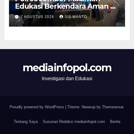
Edukasi Berkendara Aman di
Titik Rawan Kecelakaan
7 AGUSTUS 2026
SIS WANTO
mediainfopol.com
Investigasi dan Edukasi
Proudly powered by WordPress
|
Theme: Newsup by
Themeansar
.
Tentang Saya
Susunan Redaksi mediainfopol.com
Berita