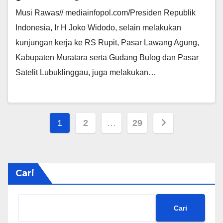
Musi Rawas// mediainfopol.com/Presiden Republik
Indonesia, Ir H Joko Widodo, selain melakukan
kunjungan kerja ke RS Rupit, Pasar Lawang Agung,
Kabupaten Muratara serta Gudang Bulog dan Pasar
Satelit Lubuklinggau, juga melakukan…
Paginasi
1
2
…
29
pos
Cari
Cari