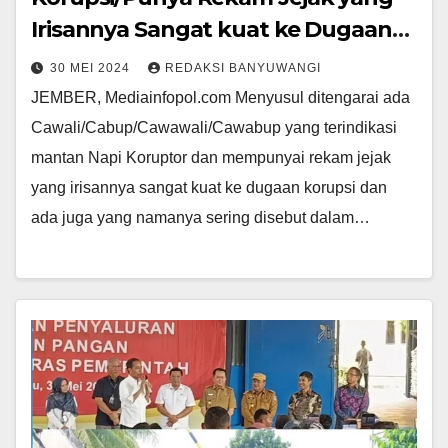
Irisannya Sangat kuat ke Dugaan
korupsi.
30 MEI 2024
REDAKSI BANYUWANGI
JEMBER, Mediainfopol.com Menyusul ditengarai ada
Cawali/Cabup/Cawawali/Cawabup yang terindikasi
mantan Napi Koruptor dan mempunyai rekam jejak
yang irisannya sangat kuat ke dugaan korupsi dan
ada juga yang namanya sering disebut dalam…