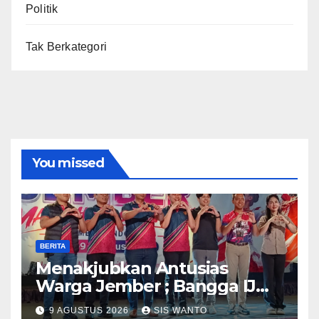
Politik
Tak Berkategori
You missed
BERITA
Menakjubkan Antusias
Warga Jember ; Bangga IJMC
Sangat Luar Biasa
9 AGUSTUS 2026
SIS WANTO