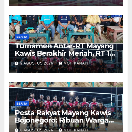
BERITA
Turnamen Antar-RT Mayang
Kawis Berakhir Meriah, RT 11
dan RT 05 Jadi Sorotan
9 AGUSTUS 2026
MOH KANAFI
BERITA
​Pesta Rakyat Mayang Kawis
Bojonegoro: Ribuan Warga
Tumplek Blek Saksikan Final
8 AGUSTUS 2026
MOH KANAFI