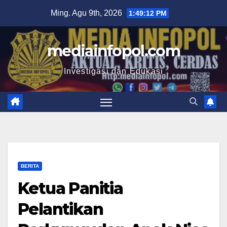
Skip
Ming. Agu 9th, 2026
1:49:13 PM
to
content
mediainfopol.com
Investigasi dan Edukasi
BERITA
Ketua Panitia
Pelantikan