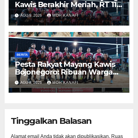
Kawis Berakhir Meriah, RT 11
dan RT 05 Jadi Sorotan
AGU 9, 2026
MOH KANAFI
BERITA
​Pesta Rakyat Mayang Kawis
Bojonegoro: Ribuan Warga
Tumplek Blek Saksikan Final
AGU 8, 2026
MOH KANAFI
Voli, Kades 3 Periode Dipuji
Setinggi Langit
Tinggalkan Balasan
Alamat email Anda tidak akan dipublikasikan.
Ruas