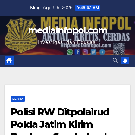
Skip
Ming. Agu 9th, 2026
9:48:03 AM
to
content
mediainfopol.com
Investigasi dan Edukasi
BERITA
Polisi RW Ditpolairud
Polda Jatim Kirim