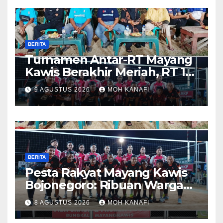
BERITA
Turnamen Antar-RT Mayang
Kawis Berakhir Meriah, RT 11
dan RT 05 Jadi Sorotan
9 AGUSTUS 2026
MOH KANAFI
BERITA
​Pesta Rakyat Mayang Kawis
Bojonegoro: Ribuan Warga
Tumplek Blek Saksikan Final
8 AGUSTUS 2026
MOH KANAFI
Voli, Kades 3 Periode Dipuji
Setinggi Langit