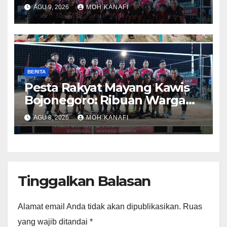
dan RT 05 Jadi Sorotan
AGU 9, 2026
MOH KANAFI
BERITA
​Pesta Rakyat Mayang Kawis
Bojonegoro: Ribuan Warga
Tumplek Blek Saksikan Final
AGU 8, 2026
MOH KANAFI
Voli, Kades 3 Periode Dipuji
Setinggi Langit
Tinggalkan Balasan
Alamat email Anda tidak akan dipublikasikan.
Ruas
yang wajib ditandai
*