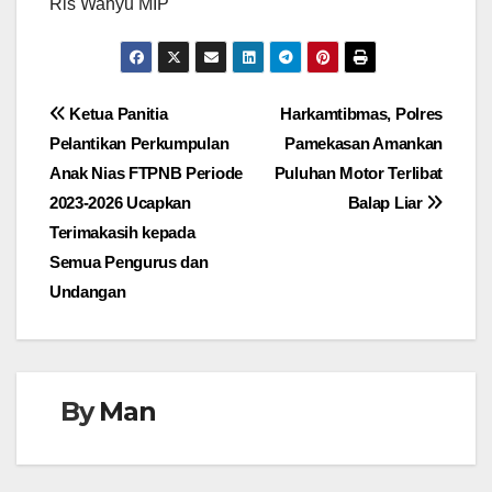
Rls Wahyu MIP
Navigasi
Ketua Panitia
Harkamtibmas, Polres
Pelantikan Perkumpulan
Pamekasan Amankan
pos
Anak Nias FTPNB Periode
Puluhan Motor Terlibat
2023-2026 Ucapkan
Balap Liar
Terimakasih kepada
Semua Pengurus dan
Undangan
By
Man