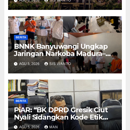
AGU 6, 2026
SIS WANTO
RI ke-81
BERITA
BNNK Banyuwangi Ungkap
Jaringan Narkoba Madura–
Bali
AGU 5, 2026
SIS WANTO
BERITA
PiAR: “BK DPRD Gresik Ciut
Nyali Sidangkan Kode Etik
Ketua DPRD”
AGU 5, 2026
MAN