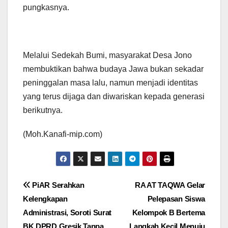
pungkasnya.
Melalui Sedekah Bumi, masyarakat Desa Jono
membuktikan bahwa budaya Jawa bukan sekadar
peninggalan masa lalu, namun menjadi identitas
yang terus dijaga dan diwariskan kepada generasi
berikutnya.
(Moh.Kanafi-mip.com)
Navigasi
PiAR Serahkan
RA AT TAQWA Gelar
Kelengkapan
Pelepasan Siswa
pos
Administrasi, Soroti Surat
Kelompok B Bertema
BK DPRD Gresik Tanpa
Langkah Kecil Menuju