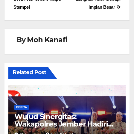
Stempel
Impian Besar
By
Moh Kanafi
Related Post
BERITA
Wujud Sinergitas:
Wakapolres Jember Hadiri
Sholawat & Doa Sambut HUT