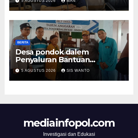
5 AGUSTUS 2026
MAN
BERITA
Desa pondok dalem
Penyaluran Bantuan
Langsung Tunai (BLT) Di
5 AGUSTUS 2026
SIS WANTO
Desa Pondokdalem
Kecamatan Semboro: sangat
Meringankan Beban Warga
mediainfopol.com
Investigasi dan Edukasi