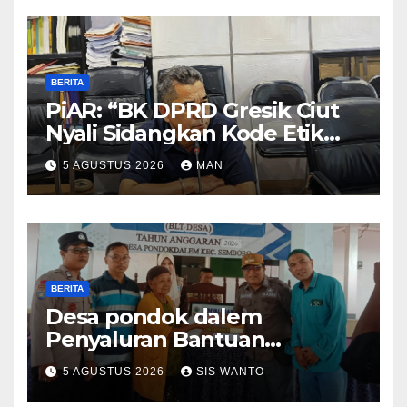
BERITA
PiAR: “BK DPRD Gresik Ciut
Nyali Sidangkan Kode Etik
Ketua DPRD”
5 AGUSTUS 2026
MAN
BERITA
Desa pondok dalem
Penyaluran Bantuan
Langsung Tunai (BLT) Di
5 AGUSTUS 2026
SIS WANTO
Desa Pondokdalem