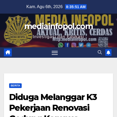
Skip
Kam. Agu 6th, 2026
8:35:53 AM
to
content
mediainfopol.com
Investigasi dan Edukasi
BERITA
Diduga Melanggar K3
Pekerjaan Renovasi