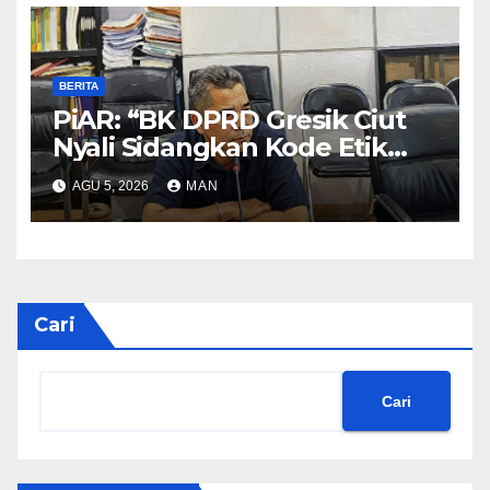
BERITA
PiAR: “BK DPRD Gresik Ciut
Nyali Sidangkan Kode Etik
Ketua DPRD”
AGU 5, 2026
MAN
Cari
Cari