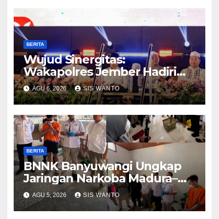
BERITA
Wujud Sinergitas:
Wakapolres Jember Hadiri
Sholawat & Doa Sambut HUT
AGU 6, 2026
SIS WANTO
RI ke-81
BERITA
BNNK Banyuwangi Ungkap
Jaringan Narkoba Madura–
Bali
AGU 5, 2026
SIS WANTO