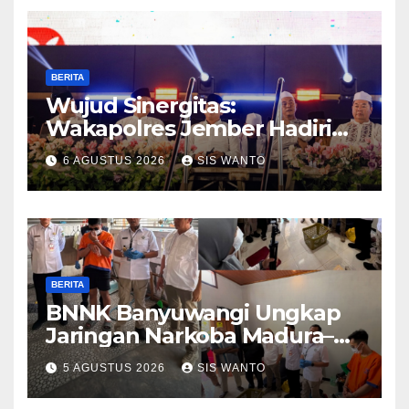
BERITA
Wujud Sinergitas:
Wakapolres Jember Hadiri
Sholawat & Doa Sambut HUT
6 AGUSTUS 2026
SIS WANTO
RI ke-81
BERITA
BNNK Banyuwangi Ungkap
Jaringan Narkoba Madura–
Bali
5 AGUSTUS 2026
SIS WANTO