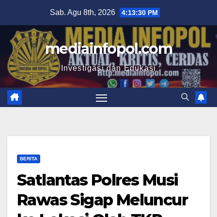
Skip
Sab. Agu 8th, 2026
4:13:31 PM
to
content
mediainfopol.com
Investigasi dan Edukasi
BERITA
Satlantas Polres Musi
Rawas Sigap Meluncur