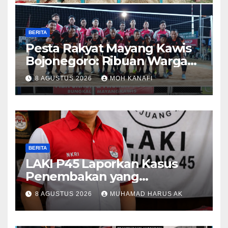
BERITA
​Pesta Rakyat Mayang Kawis
Bojonegoro: Ribuan Warga
Tumplek Blek Saksikan Final
8 AGUSTUS 2026
MOH KANAFI
Voli, Kades 3 Periode Dipuji
Setinggi Langit
BERITA
LAKI P45 Laporkan Kasus
Penembakan yang
Tewaskan Terduga Pencuri
8 AGUSTUS 2026
MUHAMAD HARUS AK
Durian oleh Oknum Pegawai
Lapas Lubuklinggau