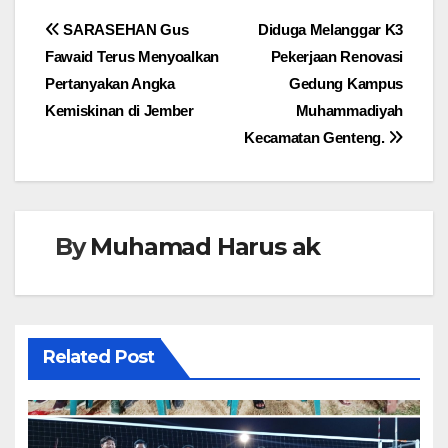
Navigasi
SARASEHAN Gus
Diduga Melanggar K3
Fawaid Terus Menyoalkan
Pekerjaan Renovasi
pos
Pertanyakan Angka
Gedung Kampus
Kemiskinan di Jember
Muhammadiyah
Kecamatan Genteng.
By
Muhamad Harus ak
Related Post