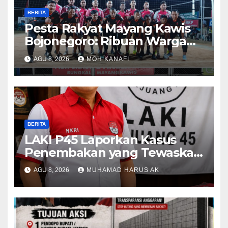
BERITA
​Pesta Rakyat Mayang Kawis
Bojonegoro: Ribuan Warga
Tumplek Blek Saksikan Final
AGU 8, 2026
MOH KANAFI
Voli, Kades 3 Periode Dipuji
Setinggi Langit
BERITA
LAKI P45 Laporkan Kasus
Penembakan yang Tewaskan
Terduga Pencuri Durian oleh
AGU 8, 2026
MUHAMAD HARUS AK
Oknum Pegawai Lapas
Lubuklinggau