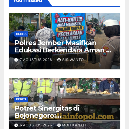
You missed
BERITA
Polres Jember Masifkan
Edukasi Berkendara Aman di
Titik Rawan Kecelakaan
7 AGUSTUS 2026
SIS WANTO
BERITA
​Potret Sinergitas di
Bojonegoro:
Bhabinkamtibmas dan
6 AGUSTUS 2026
MOH KANAFI