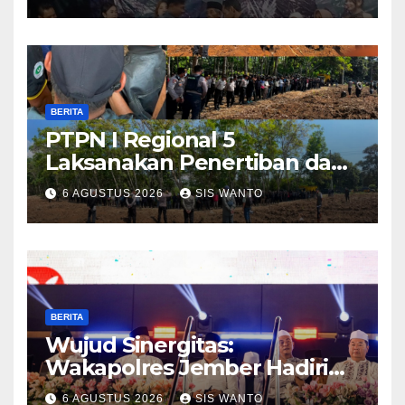
Babinsa Hadir Lecehkan
Sekat, Amankan Pesta
Warga
BERITA
PTPN I Regional 5
Laksanakan Penertiban dan
Pengamanan Aset
6 AGUSTUS 2026
SIS WANTO
Perusahaan di Kebun
Mumbul dan Kebun
Glantangan
BERITA
Wujud Sinergitas:
Wakapolres Jember Hadiri
Sholawat & Doa Sambut HUT
6 AGUSTUS 2026
SIS WANTO