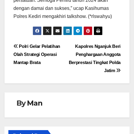
persatuan. Semoga Pemilu tahun 2024 akan
dengan damai dan sukses,” ucap Kasihumas
Polres Kediri mengakhiri talkshow. (*rlswahyu)
Navigasi
Polri Gelar Pelatihan
Kapolres Nganjuk Beri
Olah Strategi Operasi
Penghargaan Anggota
pos
Mantap Brata
Berprestasi Tingkat Polda
Jatim
By
Man