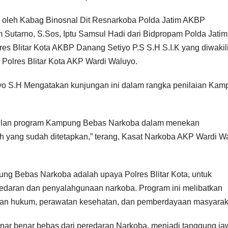
 oleh Kabag Binosnal Dit Resnarkoba Polda Jatim AKBP
Sutarno, S.Sos, Iptu Samsul Hadi dari Bidpropam Polda Jatim
es Blitar Kota AKBP Danang Setiyo P.S S.H S.I.K yang diwakil
olres Blitar Kota AKP Wardi Waluyo.
uyo S.H Mengatakan kunjungan ini dalam rangka penilaian Ka
hasilan program Kampung Bebas Narkoba dalam menekan
 yang sudah ditetapkan,” terang, Kasat Narkoba AKP Wardi W
 Bebas Narkoba adalah upaya Polres Blitar Kota, untuk
redaran dan penyalahgunaan narkoba. Program ini melibatkan
an hukum, perawatan kesehatan, dan pemberdayaan masyarak
nar benar bebas dari peredaran Narkoba, menjadi tanggung j