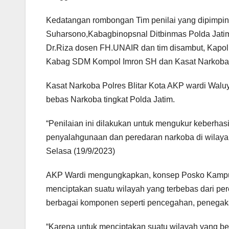
Kedatangan rombongan Tim penilai yang dipimpin
Suharsono,Kabagbinopsnal Ditbinmas Polda Jatim 
Dr.Riza dosen FH.UNAIR dan tim disambut, Kapolr
Kabag SDM Kompol Imron SH dan Kasat Narkoba P
Kasat Narkoba Polres Blitar Kota AKP wardi Wal
bebas Narkoba tingkat Polda Jatim.
“Penilaian ini dilakukan untuk mengukur keber
penyalahgunaan dan peredaran narkoba di wilayah
Selasa (19/9/2023)
AKP Wardi mengungkapkan, konsep Posko Kampung
menciptakan suatu wilayah yang terbebas dari pe
berbagai komponen seperti pencegahan, penegak
“Karena untuk menciptakan suatu wilayah yang be