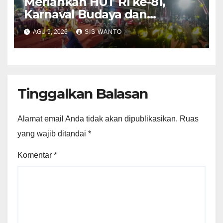
Meriahkan HUT RI ke-81,
Karnaval Budaya dan
Dentuman Sound Horeg
AGU 9, 2026
SIS WANTO
Lighting Lampu Hiasi Langit
Desa Weringinrejo
Tinggalkan Balasan
Alamat email Anda tidak akan dipublikasikan.
Ruas
yang wajib ditandai
*
Komentar
*