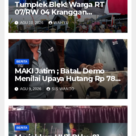
Tumplek Blek! Warga RT
07/RW 04 Kranggan
Gumul/SLG(Simpang Lima
AGU 10, 2026
WAHYU
Gumul) Gurah Kediri
Meriahkan HUT RI ke-81, Jalan
Santai Dibanjiri Ratusan
Hadiah
BERITA
MAKI Jatim ; BataL Demo
Menilai Upaya Hutang Rp 785
Milyar Percepatan
AGU 9, 2026
SIS WANTO
Pembangunan Relatif
BERITA