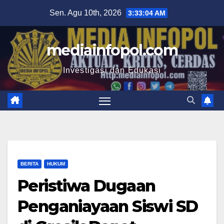
Skip
Sen. Agu 10th, 2026
3:33:05 AM
to
content
mediainfopol.com
Investigasi dan Edukasi
BERITA
HUKUM
Peristiwa Dugaan
Penganiayaan Siswi SD