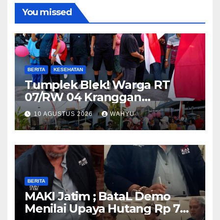
You missed
BERITA
KESEHATAN
Tumplek Blek! Warga RT
07/RW 04 Kranggan
Gumul/SLG(Simpang Lima
10 AGUSTUS 2026
WAHYU
Gumul) Gurah Kediri
Meriahkan HUT RI ke-81,
Jalan Santai Dibanjiri Ratusan
Hadiah
BERITA
MAKI Jatim ; BataL Demo
Menilai Upaya Hutang Rp 785