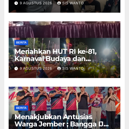
Milyar Percepatan
9 AGUSTUS 2026
SIS WANTO
Pembangunan Relatif
BERITA
Meriahkan HUT RI ke-81,
Karnaval Budaya dan
Dentuman Sound Horeg
9 AGUSTUS 2026
SIS WANTO
Lighting Lampu Hiasi Langit
Desa Weringinrejo
BERITA
Menakjubkan Antusias
Warga Jember ; Bangga IJMC