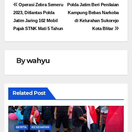
Navigasi
Operasi Zebra Semeru
Polda Jatim Beri Penilaian
2023, Ditlantas Polda
Kampung Bebas Narkoba
pos
Jatim Jaring 102 Mobil
di Kelurahan Sukorejo
Pajak STNK Mati 5 Tahun
Kota Blitar
By
wahyu
Related Post
BERITA
KESEHATAN