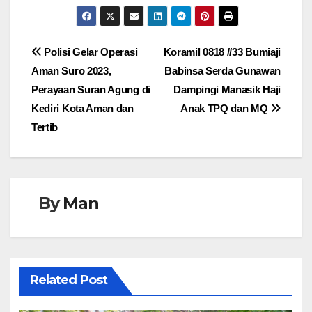
Navigasi
Polisi Gelar Operasi
Koramil 0818 //33 Bumiaji
Aman Suro 2023,
Babinsa Serda Gunawan
pos
Perayaan Suran Agung di
Dampingi Manasik Haji
Kediri Kota Aman dan
Anak TPQ dan MQ
Tertib
By
Man
Related Post