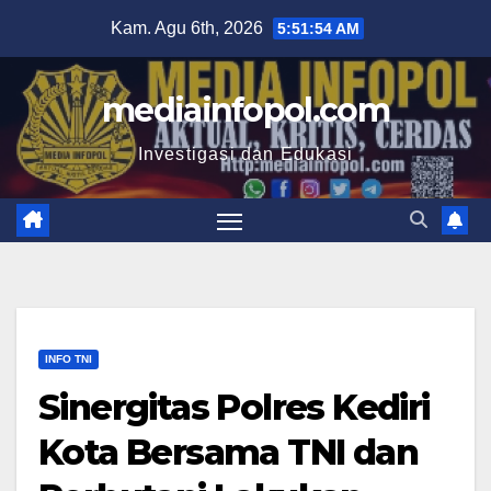
Skip
Kam. Agu 6th, 2026
5:51:55 AM
to
content
mediainfopol.com
Investigasi dan Edukasi
INFO TNI
Sinergitas Polres Kediri
Kota Bersama TNI dan