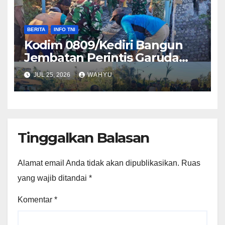
BERITA
INFO TNI
Kodim 0809/Kediri Bangun
Jembatan Perintis Garuda
Merah Putih, Wujud Nyata
JUL 25, 2026
WAHYU
Bhakti TNI Perkuat Akses dan
Ekonomi Warga
Tinggalkan Balasan
Alamat email Anda tidak akan dipublikasikan.
Ruas
yang wajib ditandai
*
Komentar
*