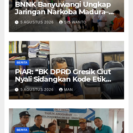
BNNK Banyuwangi Ungkap
Jaringan Narkoba Madura–
Bali
5 AGUSTUS 2026
SIS WANTO
BERITA
PiAR: “BK DPRD Gresik Ciut
Nyali Sidangkan Kode Etik
Ketua DPRD”
5 AGUSTUS 2026
MAN
BERITA