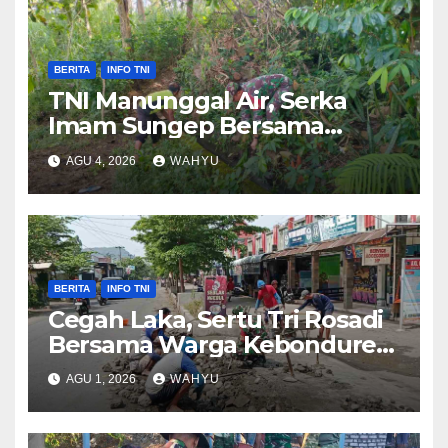
BERITA
INFO TNI
TNI Manunggal Air, Serka
Imam Sungep Bersama
Warga Kedung Banteng
AGU 4, 2026
WAHYU
Gotong Royong Bersihkan
Irigasi
BERITA
INFO TNI
Cegah Laka, Sertu Tri Rosadi
Bersama Warga Kebonduren
Gotong Royong Perbaiki
AGU 1, 2026
WAHYU
Jalan