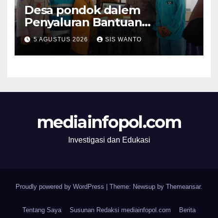
Desa pondok dalem
Penyaluran Bantuan
Langsung Tunai (BLT) Di
5 AGUSTUS 2026
SIS WANTO
Desa Pondokdalem
Kecamatan Semboro: sangat
Meringankan Beban Warga
mediainfopol.com
Investigasi dan Edukasi
Proudly powered by WordPress
|
Theme: Newsup by
Themeansar
.
Tentang Saya
Susunan Redaksi mediainfopol.com
Berita