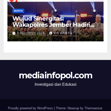
BERITA
Wujud Sinergitas:
Wakapolres Jember Hadiri
Sholawat & Doa Sambut HUT
6 AGUSTUS 2026
SIS WANTO
RI ke-81
mediainfopol.com
Investigasi dan Edukasi
Proudly powered by WordPress
|
Theme: Newsup by
Themeansar
.