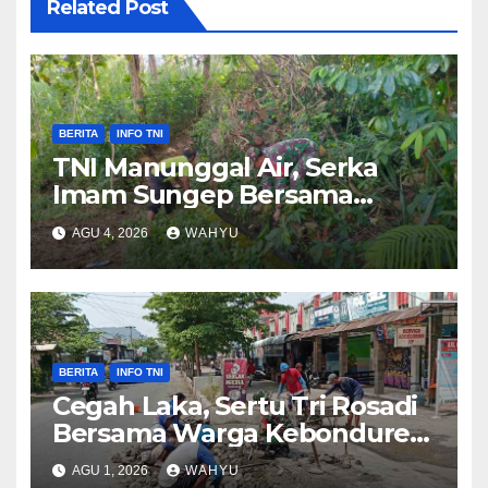
Related Post
BERITA
INFO TNI
TNI Manunggal Air, Serka
Imam Sungep Bersama
Warga Kedung Banteng
AGU 4, 2026
WAHYU
Gotong Royong Bersihkan
Irigasi
BERITA
INFO TNI
Cegah Laka, Sertu Tri Rosadi
Bersama Warga Kebonduren
Gotong Royong Perbaiki
AGU 1, 2026
WAHYU
Jalan