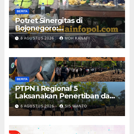
BERITA
​Potret Sinergitas di
Bojonegoro:
Bhabinkamtibmas dan
6 AGUSTUS 2026
MOH KANAFI
Babinsa Hadir Lecehkan
Sekat, Amankan Pesta
Warga
BERITA
PTPN I Regional 5
Laksanakan Penertiban dan
Pengamanan Aset
6 AGUSTUS 2026
SIS WANTO
Perusahaan di Kebun
Mumbul dan Kebun
Glantangan