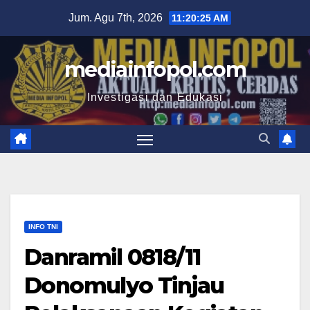
Skip
Jum. Agu 7th, 2026
11:20:26 AM
to
content
mediainfopol.com
Investigasi dan Edukasi
INFO TNI
Danramil 0818/11
Donomulyo Tinjau