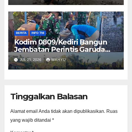
BERITA
INFO TNI
Kodim 0809/Kediri Bangun
Jembatan Perintis Garuda
Merah Putih, Wujud Nyata
JUL 25, 2026
WAHYU
Bhakti TNI Perkuat Akses dan
Ekonomi Warga
Tinggalkan Balasan
Alamat email Anda tidak akan dipublikasikan.
Ruas
yang wajib ditandai
*