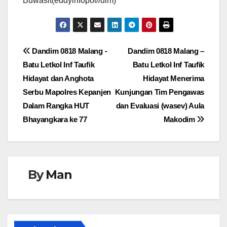
Buwasit(eddyinfopol//dim)
Navigasi
Dandim 0818 Malang -
Dandim 0818 Malang –
Batu Letkol Inf Taufik
Batu Letkol Inf Taufik
pos
Hidayat dan Anghota
Hidayat Menerima
Serbu Mapolres Kepanjen
Kunjungan Tim Pengawas
Dalam Rangka HUT
dan Evaluasi (wasev) Aula
Bhayangkara ke 77
Makodim
By
Man