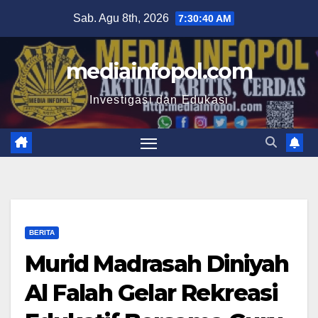
Skip
Sab. Agu 8th, 2026
7:30:42 AM
to
content
mediainfopol.com
Investigasi dan Edukasi
BERITA
Murid Madrasah Diniyah
Al Falah Gelar Rekreasi