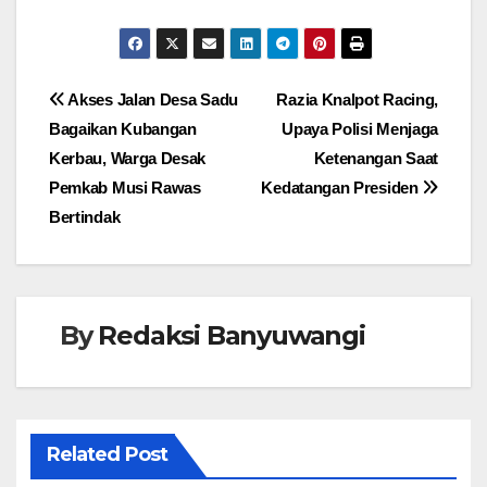
Navigasi
Akses Jalan Desa Sadu
Razia Knalpot Racing,
Bagaikan Kubangan
Upaya Polisi Menjaga
pos
Kerbau, Warga Desak
Ketenangan Saat
Pemkab Musi Rawas
Kedatangan Presiden
Bertindak
By
Redaksi Banyuwangi
Related Post