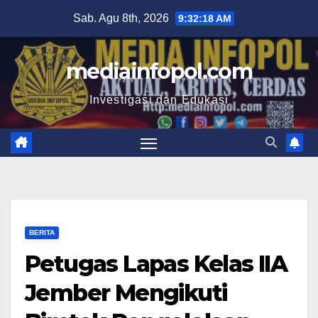
Skip
Sab. Agu 8th, 2026
9:32:19 AM
to
content
mediainfopol.com
Investigasi dan Edukasi
BERITA
Petugas Lapas Kelas IIA
Jember Mengikuti