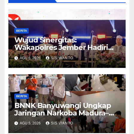
BERITA
Wujud Sinergitas:
Wakapolres Jember Hadiri
Sholawat & Doa Sambut HUT
AGU 6, 2026
SIS WANTO
RI ke-81
BERITA
BNNK Banyuwangi Ungkap
Jaringan Narkoba Madura–
Bali
AGU 5, 2026
SIS WANTO