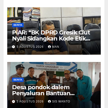
BERITA
PiAR: “BK DPRD Gresik Ciut
Nyali Sidangkan Kode Etik
Ketua DPRD”
5 AGUSTUS 2026
MAN
BERITA
Desa pondok dalem
Penyaluran Bantuan
Langsung Tunai (BLT) Di
5 AGUSTUS 2026
SIS WANTO
Desa Pondokdalem