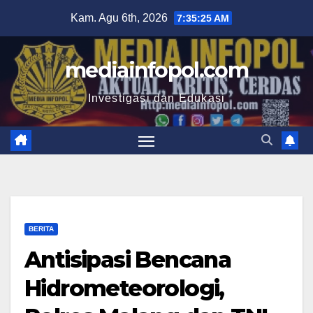
Skip
Kam. Agu 6th, 2026
7:35:25 AM
to
content
mediainfopol.com
Investigasi dan Edukasi
BERITA
Antisipasi Bencana
Hidrometeorologi,