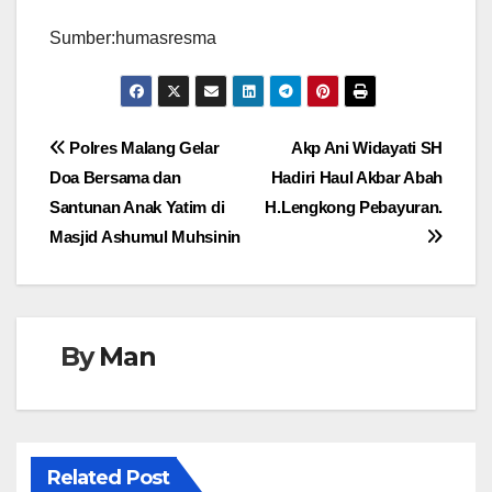
Sumber:humasresma
Navigasi
Polres Malang Gelar
Akp Ani Widayati SH
Doa Bersama dan
Hadiri Haul Akbar Abah
pos
Santunan Anak Yatim di
H.Lengkong Pebayuran.
Masjid Ashumul Muhsinin
By
Man
Related Post