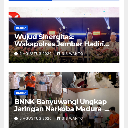
BERITA
Wujud Sinergitas:
Wakapolres Jember Hadiri
Sholawat & Doa Sambut HUT
6 AGUSTUS 2026
SIS WANTO
RI ke-81
BERITA
BNNK Banyuwangi Ungkap
Jaringan Narkoba Madura–
Bali
5 AGUSTUS 2026
SIS WANTO