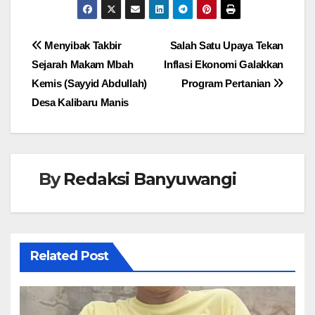
Navigasi
Menyibak Takbir
Salah Satu Upaya Tekan
Sejarah Makam Mbah
Inflasi Ekonomi Galakkan
pos
Kemis (Sayyid Abdullah)
Program Pertanian
Desa Kalibaru Manis
By
Redaksi Banyuwangi
Related Post