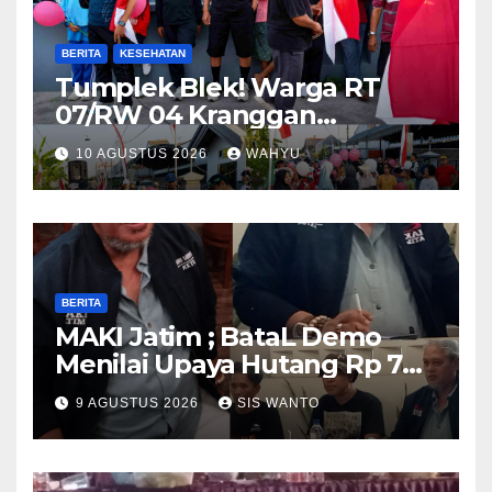
BERITA
KESEHATAN
Tumplek Blek! Warga RT
07/RW 04 Kranggan
Gumul/SLG(Simpang Lima
10 AGUSTUS 2026
WAHYU
Gumul) Gurah Kediri
Meriahkan HUT RI ke-81,
Jalan Santai Dibanjiri Ratusan
Hadiah
BERITA
MAKI Jatim ; BataL Demo
Menilai Upaya Hutang Rp 785
Milyar Percepatan
9 AGUSTUS 2026
SIS WANTO
Pembangunan Relatif