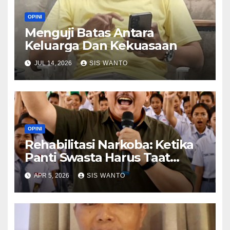
OPINI
Menguji Batas Antara
Keluarga Dan Kekuasaan
JUL 14, 2026
SIS WANTO
OPINI
Rehabilitasi Narkoba: Ketika
Panti Swasta Harus Taat
Regulasi
APR 5, 2026
SIS WANTO