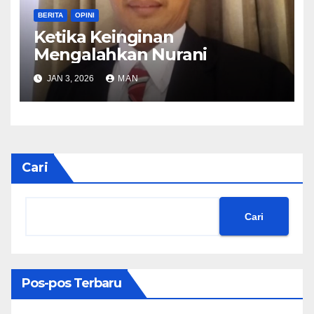
BERITA
OPINI
Ketika Keinginan
Mengalahkan Nurani
JAN 3, 2026
MAN
Cari
Cari
Pos-pos Terbaru