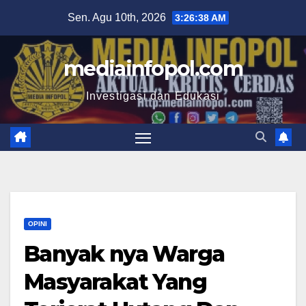
Skip
Sen. Agu 10th, 2026
3:26:39 AM
to
content
mediainfopol.com
Investigasi dan Edukasi
OPINI
Banyak nya Warga
Masyarakat Yang