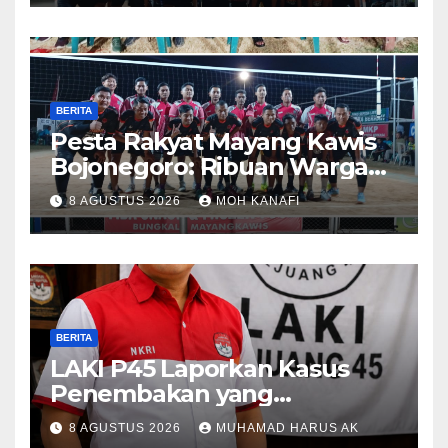
BERITA
​Pesta Rakyat Mayang Kawis
Bojonegoro: Ribuan Warga
Tumplek Blek Saksikan Final
8 AGUSTUS 2026
MOH KANAFI
Voli, Kades 3 Periode Dipuji
Setinggi Langit
BERITA
LAKI P45 Laporkan Kasus
Penembakan yang
Tewaskan Terduga Pencuri
8 AGUSTUS 2026
MUHAMAD HARUS AK
Durian oleh Oknum Pegawai