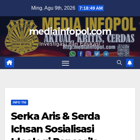
Skip
Ming. Agu 9th, 2026
7:18:50 AM
to
content
mediainfopol.com
Investigasi dan Edukasi
INFO TNI
Serka Aris & Serda
Ichsan Sosialisasi