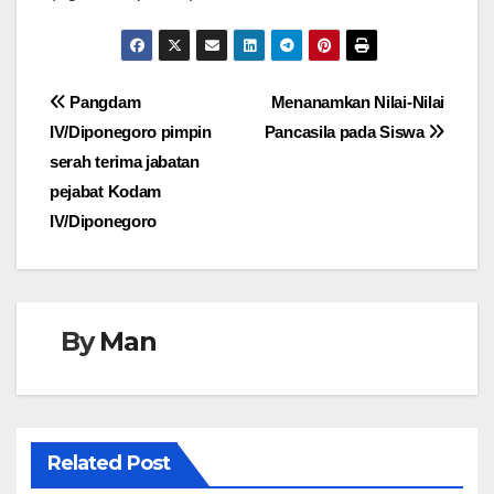
Navigasi
Pangdam
Menanamkan Nilai-Nilai
IV/Diponegoro pimpin
Pancasila pada Siswa
pos
serah terima jabatan
pejabat Kodam
IV/Diponegoro
By
Man
Related Post