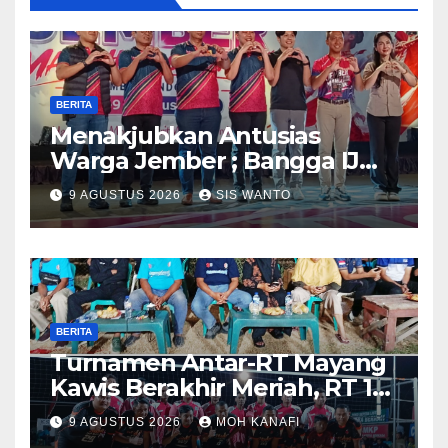
BERITA
Menakjubkan Antusias
Warga Jember ; Bangga IJMC
Sangat Luar Biasa
9 AGUSTUS 2026
SIS WANTO
BERITA
Turnamen Antar-RT Mayang
Kawis Berakhir Meriah, RT 11
dan RT 05 Jadi Sorotan
9 AGUSTUS 2026
MOH KANAFI