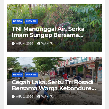
BERITA
INFO TNI
TNI Manunggal Air, Serka
Imam Sungep Bersama
Warga Kedung Banteng
AGU 4, 2026
WAHYU
Gotong Royong Bersihkan
Irigasi
BERITA
INFO TNI
Cegah Laka, Sertu Tri Rosadi
Bersama Warga Kebonduren
Gotong Royong Perbaiki
AGU 1, 2026
WAHYU
Jalan