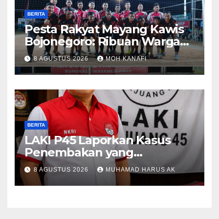
BERITA
​Pesta Rakyat Mayang Kawis
Bojonegoro: Ribuan Warga
Tumplek Blek Saksikan Final
8 AGUSTUS 2026
MOH KANAFI
Voli, Kades 3 Periode Dipuji
Setinggi Langit
BERITA
LAKI P45 Laporkan Kasus
Penembakan yang
Tewaskan Terduga Pencuri
8 AGUSTUS 2026
MUHAMAD HARUS AK
Durian oleh Oknum Pegawai
Lapas Lubuklinggau