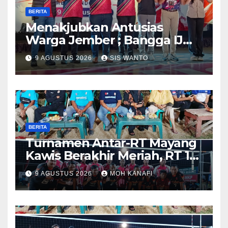
BERITA
Menakjubkan Antusias
Warga Jember ; Bangga IJMC
Sangat Luar Biasa
9 AGUSTUS 2026
SIS WANTO
BERITA
Turnamen Antar-RT Mayang
Kawis Berakhir Meriah, RT 11
dan RT 05 Jadi Sorotan
9 AGUSTUS 2026
MOH KANAFI