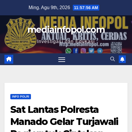
Skip
Ming. Agu 9th, 2026
11:57:57 AM
to
content
mediainfopol.com
Investigasi dan Edukasi
INFO POLRI
Sat Lantas Polresta
Manado Gelar Turjawali