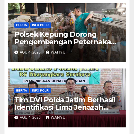
BERITA
INFO POLRI
Polsek Kepung Dorong
Pengembangan Peternakan
Kelinci untuk Ketahanan
AGU 4, 2026
WAHYU
Pangan
BERITA
INFO POLRI
Tim DVI Polda Jatim Berhasil
Identifikasi Lima Jenazah
Korban KM Mutiara Sentosa II
AGU 4, 2026
WAHYU