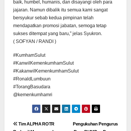
baik, humbel, humanis, dan disayangi oleh para
jajaran. Namun dibalik itu semua kami sangat
bersyukur sebab kedua pimpinan telah
mendapatkan promosi jabatan, semoga tetap
sukses ditempat yang baru,” jelas Syukron.
( SOFYAN / RANDI )
#KumhamSulut
#KanwilKemenkumhamSulut
#KakanwilKemenkumhamSulut
#RonaldLumbuun
#TorangBasudara
@kemenkumhamri
Navigasi
Tim ALPHA ROTR
Pengukuhan Pengurus