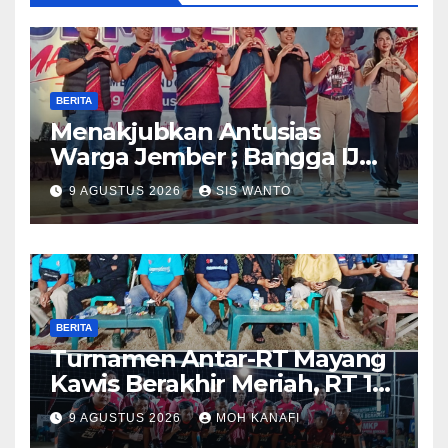
BERITA
Menakjubkan Antusias
Warga Jember ; Bangga IJMC
Sangat Luar Biasa
9 AGUSTUS 2026
SIS WANTO
BERITA
Turnamen Antar-RT Mayang
Kawis Berakhir Meriah, RT 11
dan RT 05 Jadi Sorotan
9 AGUSTUS 2026
MOH KANAFI