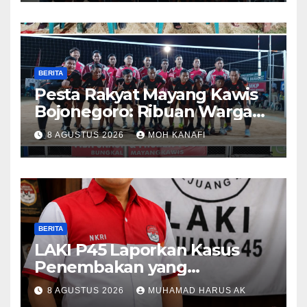
BERITA
​Pesta Rakyat Mayang Kawis
Bojonegoro: Ribuan Warga
Tumplek Blek Saksikan Final
8 AGUSTUS 2026
MOH KANAFI
Voli, Kades 3 Periode Dipuji
Setinggi Langit
BERITA
LAKI P45 Laporkan Kasus
Penembakan yang
Tewaskan Terduga Pencuri
8 AGUSTUS 2026
MUHAMAD HARUS AK
Durian oleh Oknum Pegawai