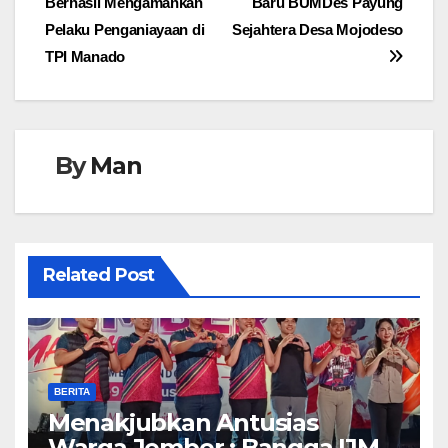
Berhasil Mengamankan
Baru BUMDes Payung
pos
Pelaku Penganiayaan di
Sejahtera Desa Mojodeso
TPI Manado
By
Man
Related Post
BERITA
Menakjubkan Antusias
Warga Jember ; Bangga IJMC