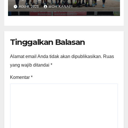
Tumplek Blek Saksikan Final
AGU 8, 2026
MOH KANAFI
Voli, Kades 3 Periode Dipuji
Setinggi Langit
Tinggalkan Balasan
Alamat email Anda tidak akan dipublikasikan.
Ruas
yang wajib ditandai
*
Komentar
*