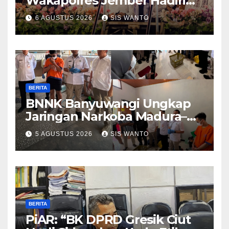
Wakapolres Jember Hadiri
Sholawat & Doa Sambut HUT
6 AGUSTUS 2026
SIS WANTO
RI ke-81
BERITA
BNNK Banyuwangi Ungkap
Jaringan Narkoba Madura–
Bali
5 AGUSTUS 2026
SIS WANTO
BERITA
PiAR: “BK DPRD Gresik Ciut