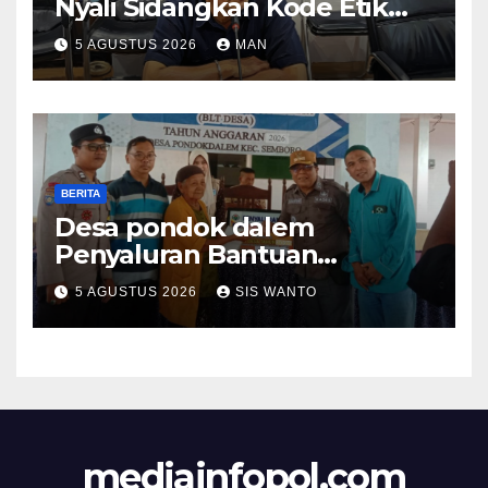
Nyali Sidangkan Kode Etik
Ketua DPRD”
5 AGUSTUS 2026
MAN
BERITA
Desa pondok dalem
Penyaluran Bantuan
Langsung Tunai (BLT) Di
5 AGUSTUS 2026
SIS WANTO
Desa Pondokdalem
Kecamatan Semboro: sangat
Meringankan Beban Warga
mediainfopol.com