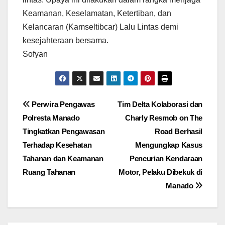
Keamanan, Keselamatan, Ketertiban, dan
Kelancaran (Kamseltibcar) Lalu Lintas demi
kesejahteraan bersama.
Sofyan
Navigasi
Perwira Pengawas
Tim Delta Kolaborasi dan
Polresta Manado
Charly Resmob on The
pos
Tingkatkan Pengawasan
Road Berhasil
Terhadap Kesehatan
Mengungkap Kasus
Tahanan dan Keamanan
Pencurian Kendaraan
Ruang Tahanan
Motor, Pelaku Dibekuk di
Manado