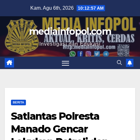
Skip
Kam. Agu 6th, 2026
10:12:58 AM
to
content
mediainfopol.com
Investigasi dan Edukasi
BERITA
Satlantas Polresta
Manado Gencar