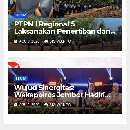
BERITA
PTPN I Regional 5
Laksanakan Penertiban dan
Pengamanan Aset
AGU 6, 2026
SIS WANTO
Perusahaan di Kebun
Mumbul dan Kebun
Glantangan
BERITA
Wujud Sinergitas:
Wakapolres Jember Hadiri
Sholawat & Doa Sambut HUT
AGU 6, 2026
SIS WANTO
RI ke-81