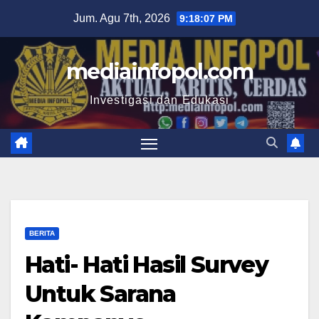
Skip
Jum. Agu 7th, 2026
9:18:08 PM
to
content
mediainfopol.com
Investigasi dan Edukasi
BERITA
Hati- Hati Hasil Survey
Untuk Sarana