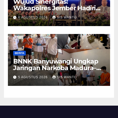
Wujud Sinergitas:
Wakapolres Jember Hadiri
Sholawat & Doa Sambut HUT
6 AGUSTUS 2026
SIS WANTO
RI ke-81
BERITA
BNNK Banyuwangi Ungkap
Jaringan Narkoba Madura–
Bali
5 AGUSTUS 2026
SIS WANTO