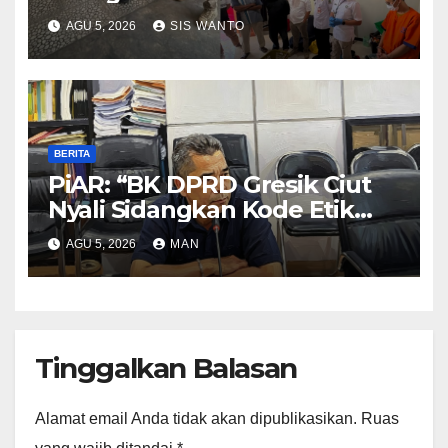
Bali
AGU 5, 2026
SIS WANTO
BERITA
PiAR: “BK DPRD Gresik Ciut
Nyali Sidangkan Kode Etik
Ketua DPRD”
AGU 5, 2026
MAN
Tinggalkan Balasan
Alamat email Anda tidak akan dipublikasikan.
Ruas