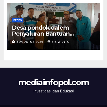
BERITA
Desa pondok dalem
Penyaluran Bantuan
Langsung Tunai (BLT) Di
5 AGUSTUS 2026
SIS WANTO
Desa Pondokdalem
Kecamatan Semboro: sangat
Meringankan Beban Warga
mediainfopol.com
Investigasi dan Edukasi