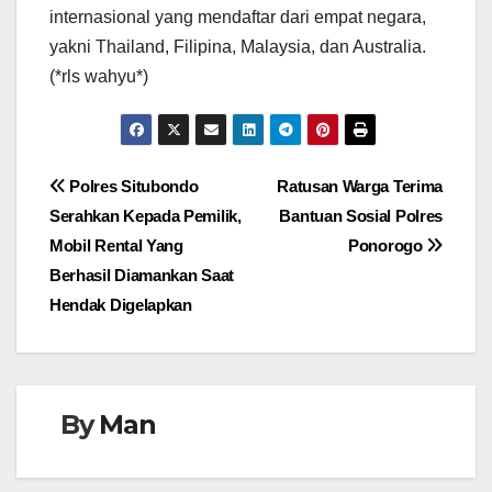
internasional yang mendaftar dari empat negara,
yakni Thailand, Filipina, Malaysia, dan Australia.
(*rls wahyu*)
Navigasi
Polres Situbondo
Ratusan Warga Terima
Serahkan Kepada Pemilik,
Bantuan Sosial Polres
pos
Mobil Rental Yang
Ponorogo
Berhasil Diamankan Saat
Hendak Digelapkan
By
Man