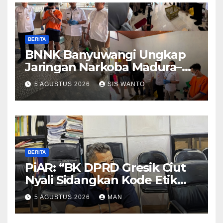
BERITA
BNNK Banyuwangi Ungkap
Jaringan Narkoba Madura–
Bali
5 AGUSTUS 2026
SIS WANTO
BERITA
PiAR: “BK DPRD Gresik Ciut
Nyali Sidangkan Kode Etik
Ketua DPRD”
5 AGUSTUS 2026
MAN