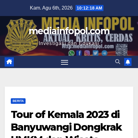
Skip
Kam. Agu 6th, 2026
10:12:19 AM
to
content
mediainfopol.com
Investigasi dan Edukasi
BERITA
Tour of Kemala 2023 di
Banyuwangi Dongkrak