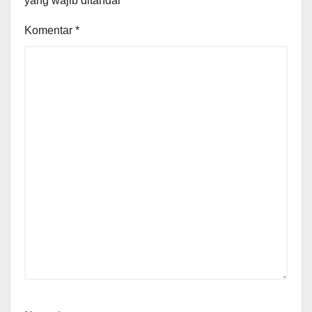
yang wajib ditandai
*
Komentar
*