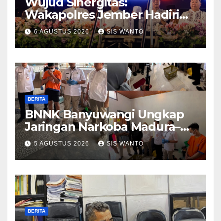
Wujud Sinergitas:
Wakapolres Jember Hadiri
Sholawat & Doa Sambut HUT
6 AGUSTUS 2026
SIS WANTO
RI ke-81
BERITA
BNNK Banyuwangi Ungkap
Jaringan Narkoba Madura–
Bali
5 AGUSTUS 2026
SIS WANTO
BERITA