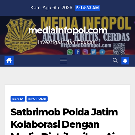
Skip
Kam. Agu 6th, 2026
5:14:34 AM
to
content
mediainfopol.com
Investigasi dan Edukasi
BERITA
INFO POLRI
Satbrimob Polda Jatim
Kolaborasi Dengan