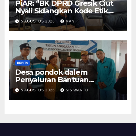
PiAR: “BK DPRD Gresik Ciut
Nyali Sidangkan Kode Etik
Ketua DPRD”
5 AGUSTUS 2026
MAN
BERITA
Desa pondok dalem
Penyaluran Bantuan
Langsung Tunai (BLT) Di
5 AGUSTUS 2026
SIS WANTO
Desa Pondokdalem
Kecamatan Semboro: sangat
Meringankan Beban Warga