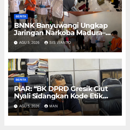
BERITA
BNNK Banyuwangi Ungkap
Jaringan Narkoba Madura–
Bali
AGU 5, 2026
SIS WANTO
BERITA
PiAR: “BK DPRD Gresik Ciut
Nyali Sidangkan Kode Etik
Ketua DPRD”
AGU 5, 2026
MAN