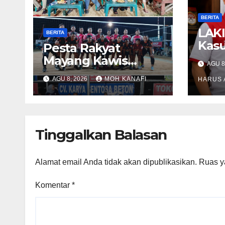
BERITA
LAKI
BERITA
Kas
​Pesta Rakyat
yan
Mayang Kawis
AGU 8
Terd
Bojonegoro: Ribuan
AGU 8, 2026
MOH KANAFI
Dur
HARUS 
Warga Tumplek
Pega
Blek Saksikan Final
Lub
Voli, Kades 3
Periode Dipuji
Tinggalkan Balasan
Setinggi Langit
Alamat email Anda tidak akan dipublikasikan.
Ruas y
Komentar
*