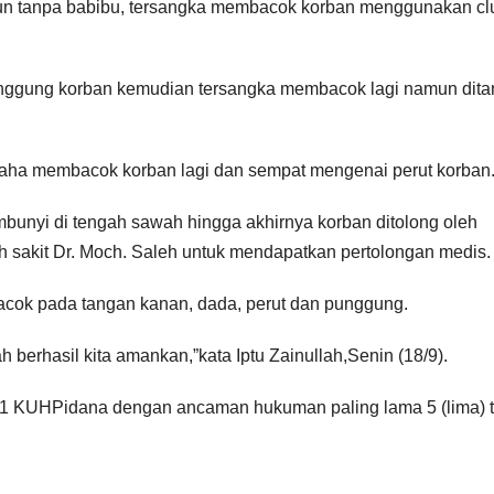
n tanpa babibu, tersangka membacok korban menggunakan clu
ggung korban kemudian tersangka membacok lagi namun dita
rusaha membacok korban lagi dan sempat mengenai perut korban
embunyi di tengah sawah hingga akhirnya korban ditolong oleh
h sakit Dr. Moch. Saleh untuk mendapatkan pertolongan medis.
bacok pada tangan kanan, dada, perut dan punggung.
h berhasil kita amankan,”kata Iptu Zainullah,Senin (18/9).
 351 KUHPidana dengan ancaman hukuman paling lama 5 (lima) 