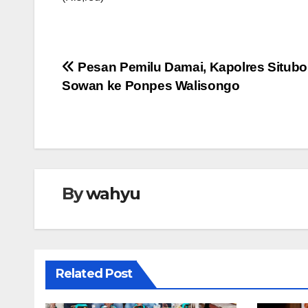
Navigasi
Pesan Pemilu Damai, Kapolres Situb
Sowan ke Ponpes Walisongo
pos
By
wahyu
Related Post