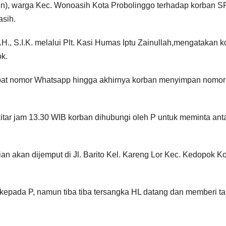
un), warga Kec. Wonoasih Kota Probolinggo terhadap korban S
asih.
., S.I.K. melalui Plt. Kasi Humas Iptu Zainullah,mengatakan 
k.
dapat nomor Whatsapp hingga akhirnya korban menyimpan nomor
itar jam 13.30 WIB korban dihubungi oleh P untuk meminta ant
ian akan dijemput di Jl. Barito Kel. Kareng Lor Kec. Kedopok K
 kepada P, namun tiba tiba tersangka HL datang dan memberi t