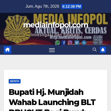
Skip
Jum. Agu 7th, 2026
6:12:39 PM
to
content
mediainfopol.com
Investigasi dan Edukasi
BERITA
Bupati Hj. Munjidah
Wahab Launching BLT