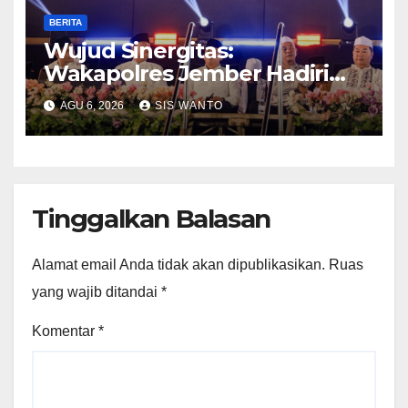
BERITA
Wujud Sinergitas:
Wakapolres Jember Hadiri
Sholawat & Doa Sambut HUT
AGU 6, 2026
SIS WANTO
RI ke-81
Tinggalkan Balasan
Alamat email Anda tidak akan dipublikasikan.
Ruas
yang wajib ditandai
*
Komentar
*