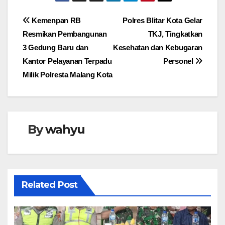
Navigasi
Kemenpan RB
Polres Blitar Kota Gelar
Resmikan Pembangunan
TKJ, Tingkatkan
pos
3 Gedung Baru dan
Kesehatan dan Kebugaran
Kantor Pelayanan Terpadu
Personel
Milik Polresta Malang Kota
By
wahyu
Related Post