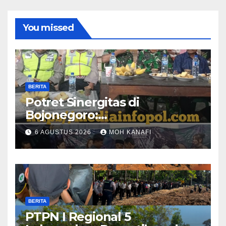
You missed
BERITA
​Potret Sinergitas di
Bojonegoro:
Bhabinkamtibmas dan
6 AGUSTUS 2026
MOH KANAFI
Babinsa Hadir Lecehkan
Sekat, Amankan Pesta
Warga
BERITA
PTPN I Regional 5