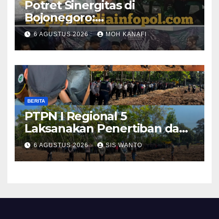
​Potret Sinergitas di
Bojonegoro:
Bhabinkamtibmas dan
6 AGUSTUS 2026
MOH KANAFI
Babinsa Hadir Lecehkan
Sekat, Amankan Pesta
Warga
BERITA
PTPN I Regional 5
Laksanakan Penertiban dan
Pengamanan Aset
6 AGUSTUS 2026
SIS WANTO
Perusahaan di Kebun
Mumbul dan Kebun
Glantangan