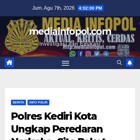
Skip
Jum. Agu 7th, 2026
4:02:01 PM
to
content
mediainfopol.com
Investigasi dan Edukasi
BERITA
INFO POLRI
Polres Kediri Kota
Ungkap Peredaran