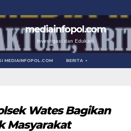
mediainfopol.com
Investigasi dan Edukasi
I MEDIAINFOPOL.COM
BERITA
olsek Wates Bagikan
uk Masyarakat