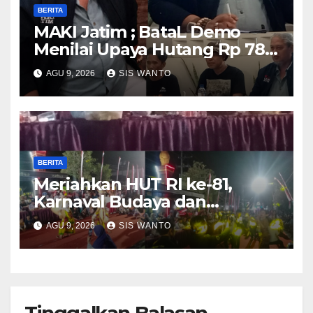
BERITA
MAKI Jatim ; BataL Demo
Menilai Upaya Hutang Rp 785
Milyar Percepatan
AGU 9, 2026
SIS WANTO
Pembangunan Relatif
BERITA
Meriahkan HUT RI ke-81,
Karnaval Budaya dan
Dentuman Sound Horeg
AGU 9, 2026
SIS WANTO
Lighting Lampu Hiasi Langit
Desa Weringinrejo
Tinggalkan Balasan