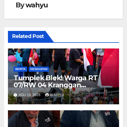
By
wahyu
Related Post
BERITA
KESEHATAN
Tumplek Blek! Warga RT
07/RW 04 Kranggan
Gumul/SLG(Simpang Lima
AGU 10, 2026
WAHYU
Gumul) Gurah Kediri
Meriahkan HUT RI ke-81, Jalan
Santai Dibanjiri Ratusan
Hadiah