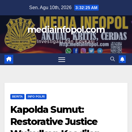
Skip
Sen. Agu 10th, 2026
3:32:26 AM
to
content
mediainfopol.com
Investigasi dan Edukasi
BERITA
INFO POLRI
Kapolda Sumut:
Restorative Justice