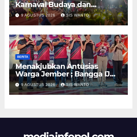
Karnaval Budaya dan
Dentuman Sound Horeg
9 AGUSTUS 2026
SIS WANTO
Lighting Lampu Hiasi Langit
Desa Weringinrejo
BERITA
Menakjubkan Antusias
Warga Jember ; Bangga IJMC
Sangat Luar Biasa
9 AGUSTUS 2026
SIS WANTO
mediainfopol.com