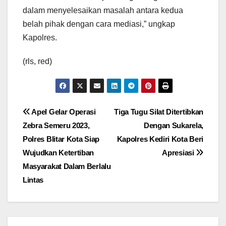
dalam menyelesaikan masalah antara kedua
belah pihak dengan cara mediasi,” ungkap
Kapolres.
(rls, red)
Navigasi
Apel Gelar Operasi
Tiga Tugu Silat Ditertibkan
Zebra Semeru 2023,
Dengan Sukarela,
pos
Polres Blitar Kota Siap
Kapolres Kediri Kota Beri
Wujudkan Ketertiban
Apresiasi
Masyarakat Dalam Berlalu
Lintas