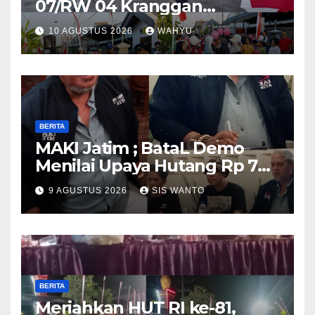
07/RW 04 Kranggan
Gumul/SLG(Simpang Lima
10 AGUSTUS 2026
WAHYU
Gumul) Gurah Kediri
Meriahkan HUT RI ke-81,
Jalan Santai Dibanjiri Ratusan
Hadiah
BERITA
MAKI Jatim ; BataL Demo
Menilai Upaya Hutang Rp 785
Milyar Percepatan
9 AGUSTUS 2026
SIS WANTO
Pembangunan Relatif
BERITA
Meriahkan HUT RI ke-81,