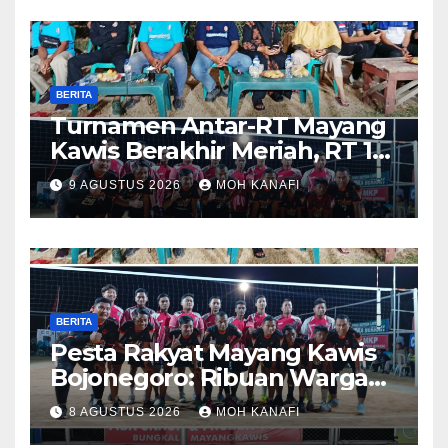
BERITA
Turnamen Antar-RT Mayang
Kawis Berakhir Meriah, RT 11
dan RT 05 Jadi Sorotan
9 AGUSTUS 2026
MOH KANAFI
BERITA
​Pesta Rakyat Mayang Kawis
Bojonegoro: Ribuan Warga
Tumplek Blek Saksikan Final
8 AGUSTUS 2026
MOH KANAFI
Voli, Kades 3 Periode Dipuji