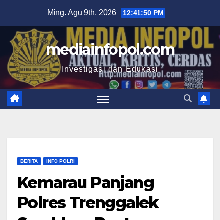
Skip
Ming. Agu 9th, 2026
12:41:51 PM
to
content
mediainfopol.com
Investigasi dan Edukasi
BERITA
INFO POLRI
Kemarau Panjang
Polres Trenggalek