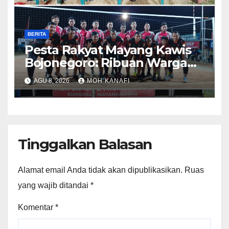
BERITA
​Pesta Rakyat Mayang Kawis
Bojonegoro: Ribuan Warga
Tumplek Blek Saksikan Final
AGU 8, 2026
MOH KANAFI
Voli, Kades 3 Periode Dipuji
Setinggi Langit
Tinggalkan Balasan
Alamat email Anda tidak akan dipublikasikan.
Ruas
yang wajib ditandai
*
Komentar
*