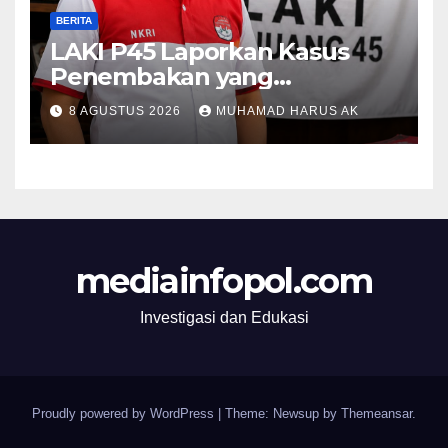
BERITA
LAKI P45 Laporkan Kasus
Penembakan yang
Tewaskan Terduga Pencuri
8 AGUSTUS 2026
MUHAMAD HARUS AK
Durian oleh Oknum Pegawai
Lapas Lubuklinggau
mediainfopol.com
Investigasi dan Edukasi
Proudly powered by WordPress
|
Theme: Newsup by
Themeansar
.