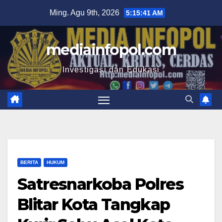
Skip
Ming. Agu 9th, 2026
5:15:42 AM
to
content
mediainfopol.com
Investigasi dan Edukasi
BERITA
HUKUM
Satresnarkoba Polres
Blitar Kota Tangkap