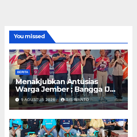
You missed
BERITA
Menakjubkan Antusias
Warga Jember ; Bangga IJMC
Sangat Luar Biasa
9 AGUSTUS 2026
SIS WANTO