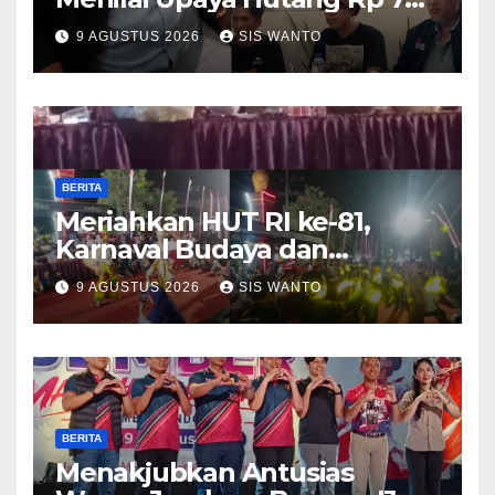
Milyar Percepatan
9 AGUSTUS 2026
SIS WANTO
Pembangunan Relatif
BERITA
Meriahkan HUT RI ke-81,
Karnaval Budaya dan
Dentuman Sound Horeg
9 AGUSTUS 2026
SIS WANTO
Lighting Lampu Hiasi Langit
Desa Weringinrejo
BERITA
Menakjubkan Antusias