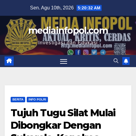
Skip
Sen. Agu 10th, 2026
5:20:33 AM
to
content
mediainfopol.com
Investigasi dan Edukasi
BERITA
INFO POLRI
Tujuh Tugu Silat Mulai
Dibongkar Dengan