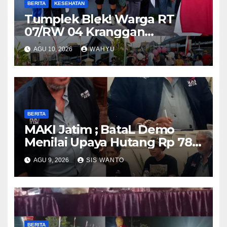
BERITA
KESEHATAN
Tumplek Blek! Warga RT
07/RW 04 Kranggan
Gumul/SLG(Simpang Lima
AGU 10, 2026
WAHYU
Gumul) Gurah Kediri
Meriahkan HUT RI ke-81, Jalan
Santai Dibanjiri Ratusan
Hadiah
BERITA
MAKI Jatim ; BataL Demo
Menilai Upaya Hutang Rp 785
Milyar Percepatan
AGU 9, 2026
SIS WANTO
Pembangunan Relatif
BERITA