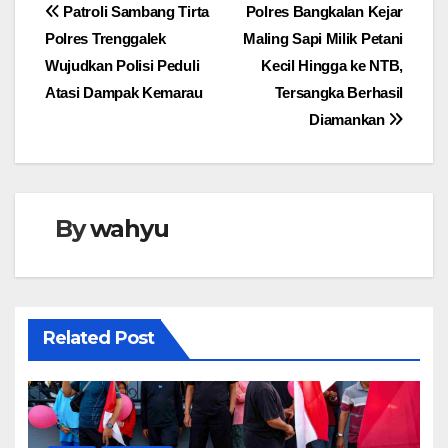
Navigasi
Patroli Sambang Tirta
Polres Bangkalan Kejar
Polres Trenggalek
Maling Sapi Milik Petani
pos
Wujudkan Polisi Peduli
Kecil Hingga ke NTB,
Atasi Dampak Kemarau
Tersangka Berhasil
Diamankan
By
wahyu
Related Post