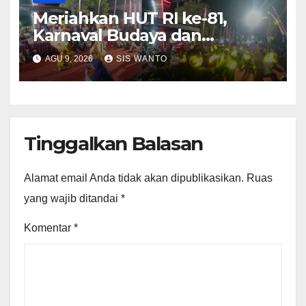
Meriahkan HUT RI ke-81,
Karnaval Budaya dan
Dentuman Sound Horeg
AGU 9, 2026
SIS WANTO
Lighting Lampu Hiasi Langit
Desa Weringinrejo
Tinggalkan Balasan
Alamat email Anda tidak akan dipublikasikan.
Ruas
yang wajib ditandai
*
Komentar
*