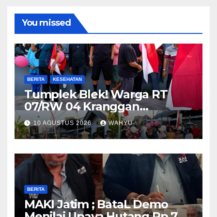
You missed
BERITA
KESEHATAN
Tumplek Blek! Warga RT
07/RW 04 Kranggan
Gumul/SLG(Simpang Lima
10 AGUSTUS 2026
WAHYU
Gumul) Gurah Kediri
Meriahkan HUT RI ke-81,
Jalan Santai Dibanjiri Ratusan
Hadiah
BERITA
MAKI Jatim ; BataL Demo
Menilai Upaya Hutang Rp 785