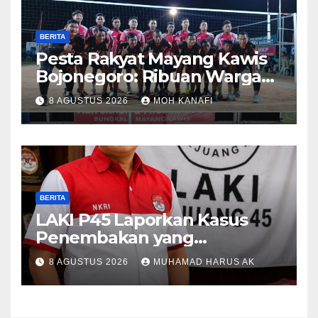
BERITA
​Pesta Rakyat Mayang Kawis
Bojonegoro: Ribuan Warga
Tumplek Blek Saksikan Final
8 AGUSTUS 2026
MOH KANAFI
Voli, Kades 3 Periode Dipuji
Setinggi Langit
BERITA
LAKI P45 Laporkan Kasus
Penembakan yang
Tewaskan Terduga Pencuri
8 AGUSTUS 2026
MUHAMAD HARUS AK
Durian oleh Oknum Pegawai
Lapas Lubuklinggau