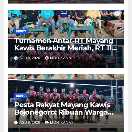
BERITA
Turnamen Antar-RT Mayang
Kawis Berakhir Meriah, RT 11
dan RT 05 Jadi Sorotan
AGU 9, 2026
MOH KANAFI
BERITA
​Pesta Rakyat Mayang Kawis
Bojonegoro: Ribuan Warga
Tumplek Blek Saksikan Final
AGU 8, 2026
MOH KANAFI
Voli, Kades 3 Periode Dipuji