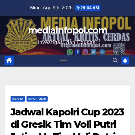
Skip
Ming. Agu 9th, 2026
9:29:05 AM
to
content
mediainfopol.com
Investigasi dan Edukasi
BERITA
INFO POLRI
Jadwal Kapolri Cup 2023
di Gresik Tim Voli Putri