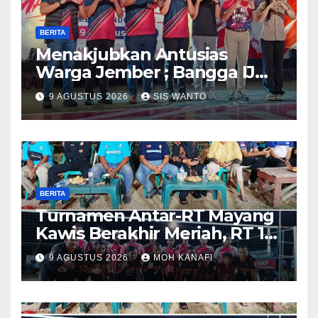
BERITA
Menakjubkan Antusias
Warga Jember ; Bangga IJMC
Sangat Luar Biasa
9 AGUSTUS 2026
SIS WANTO
BERITA
Turnamen Antar-RT Mayang
Kawis Berakhir Meriah, RT 11
dan RT 05 Jadi Sorotan
9 AGUSTUS 2026
MOH KANAFI