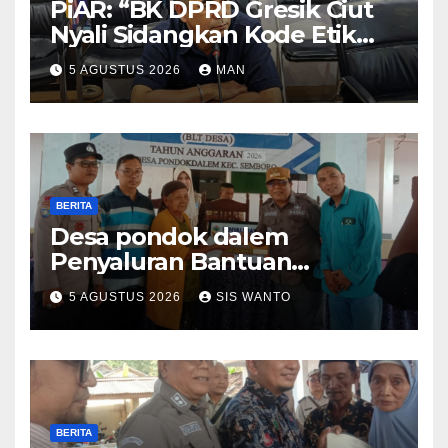
PiAR: “BK DPRD Gresik Ciut
Nyali Sidangkan Kode Etik
Ketua DPRD”
5 AGUSTUS 2026
MAN
BERITA
Desa pondok dalem
Penyaluran Bantuan
Langsung Tunai (BLT) Di
5 AGUSTUS 2026
SIS WANTO
Desa Pondokdalem
Kecamatan Semboro: sangat
Meringankan Beban Warga
BERITA