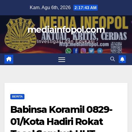
Skip
Kam. Agu 6th, 2026
2:17:44 AM
to
content
mediainfopol.com
Investigasi dan Edukasi
BERITA
Babinsa Koramil 0829-
01/Kota Hadiri Rokat