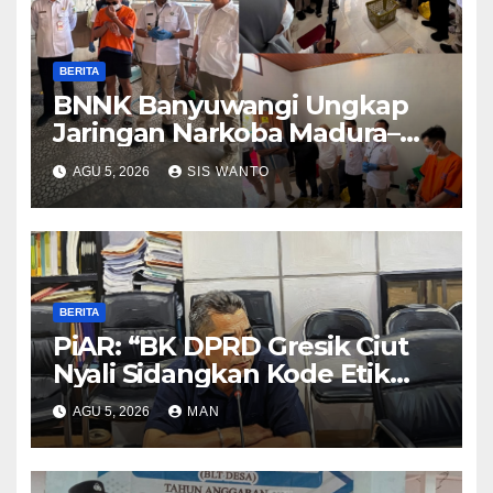
BERITA
BNNK Banyuwangi Ungkap
Jaringan Narkoba Madura–
Bali
AGU 5, 2026
SIS WANTO
BERITA
PiAR: “BK DPRD Gresik Ciut
Nyali Sidangkan Kode Etik
Ketua DPRD”
AGU 5, 2026
MAN