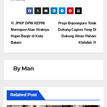
Navigasi
JPKP DPW KEPRI
Projo Bojonegoro Tolak
Merespon Atas Viralnya
Dukung Capres Yang Di
pos
Hujan Banjir di Kota
Dukung Aliran Paham
Batam
Khilafah
By
Man
Related Post