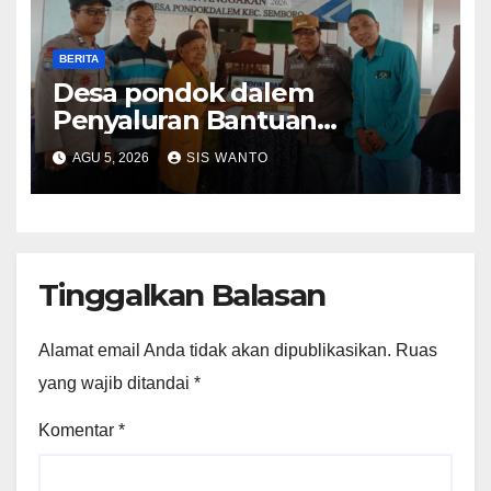
BERITA
Desa pondok dalem
Penyaluran Bantuan
Langsung Tunai (BLT) Di Desa
AGU 5, 2026
SIS WANTO
Pondokdalem Kecamatan
Semboro: sangat
Meringankan Beban Warga
Tinggalkan Balasan
Alamat email Anda tidak akan dipublikasikan.
Ruas
yang wajib ditandai
*
Komentar
*