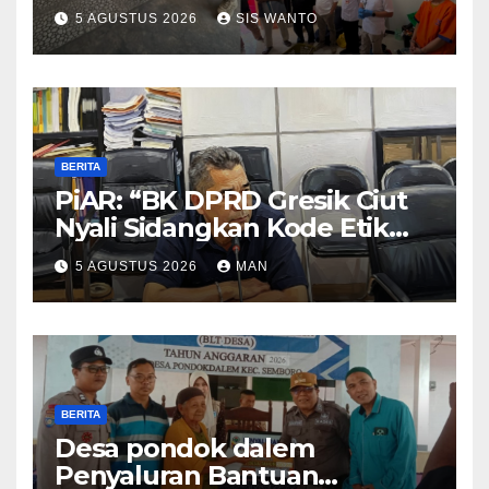
Bali
5 AGUSTUS 2026
SIS WANTO
BERITA
PiAR: “BK DPRD Gresik Ciut
Nyali Sidangkan Kode Etik
Ketua DPRD”
5 AGUSTUS 2026
MAN
BERITA
Desa pondok dalem
Penyaluran Bantuan