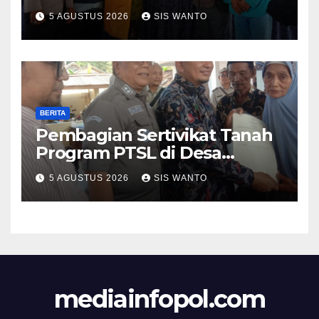
Langsung Tunai (BLT) Di
5 AGUSTUS 2026
SIS WANTO
Desa Pondokdalem
Kecamatan Semboro: sangat
Meringankan Beban Warga
BERITA
Pembagian Sertivikat Tanah
Program PTSL di Desa
Pondokdalem, Kecamatan
5 AGUSTUS 2026
SIS WANTO
Semboro.
mediainfopol.com