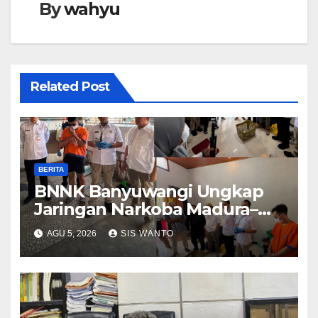
By
wahyu
Related Post
BERITA
BNNK Banyuwangi Ungkap
Jaringan Narkoba Madura–
Bali
AGU 5, 2026
SIS WANTO