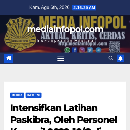
Skip
Kam. Agu 6th, 2026
2:16:26 AM
to
content
mediainfopol.com
Investigasi dan Edukasi
BERITA
INFO TNI
Intensifkan Latihan
Paskibra, Oleh Personel