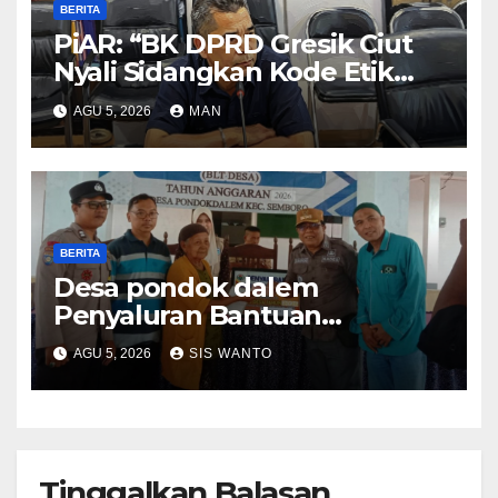
BERITA
PiAR: “BK DPRD Gresik Ciut
Nyali Sidangkan Kode Etik
Ketua DPRD”
AGU 5, 2026
MAN
BERITA
Desa pondok dalem
Penyaluran Bantuan
Langsung Tunai (BLT) Di Desa
AGU 5, 2026
SIS WANTO
Pondokdalem Kecamatan
Semboro: sangat
Meringankan Beban Warga
Tinggalkan Balasan