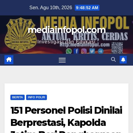
Skip
Sen. Agu 10th, 2026
9:48:53 AM
to
content
mediainfopol.com
Investigasi dan Edukasi
BERITA
INFO POLRI
151 Personel Polisi Dinilai
Berprestasi, Kapolda