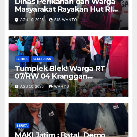
Dinas Perikanan dan Warga
Masyarakat Rayakan Hut RI
ke 81,Menggelar Kompetisi
AGU 10, 2026
SIS WANTO
Lomba Mancing
BERITA
KESEHATAN
Tumplek Blek! Warga RT
07/RW 04 Kranggan
Gumul/SLG(Simpang Lima
AGU 10, 2026
WAHYU
Gumul) Gurah Kediri
Meriahkan HUT RI ke-81, Jalan
Santai Dibanjiri Ratusan
Hadiah
BERITA
MAKI Jatim ; BataL Demo