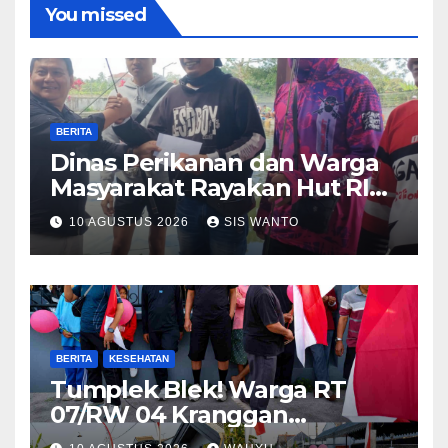
You missed
BERITA
Dinas Perikanan dan Warga
Masyarakat Rayakan Hut RI
ke 81,Menggelar Kompetisi
10 AGUSTUS 2026
SIS WANTO
Lomba Mancing
BERITA
KESEHATAN
Tumplek Blek! Warga RT
07/RW 04 Kranggan
Gumul/SLG(Simpang Lima