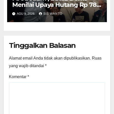
Menilai Upaya Hutang Rp 785
Milyar Percepatan
AGU 9, 2026
SIS WANTO
Pembangunan Relatif
Tinggalkan Balasan
Alamat email Anda tidak akan dipublikasikan.
Ruas
yang wajib ditandai
*
Komentar
*