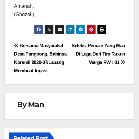
Amanah.
(Ghozali)
Navigasi
Bersama Masyarakat
Seleksi Pemain Yang Mau
Desa Pangpong, Babinsa
Di Laga Dari Tim Rukun
pos
Koramil 0829-07/Labang
Warga RW : 01
Membuat Irigasi
By
Man
Related Post