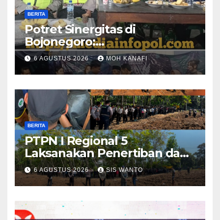
BERITA
​Potret Sinergitas di
Bojonegoro:
Bhabinkamtibmas dan
6 AGUSTUS 2026
MOH KANAFI
Babinsa Hadir Lecehkan
Sekat, Amankan Pesta
Warga
BERITA
PTPN I Regional 5
Laksanakan Penertiban dan
Pengamanan Aset
6 AGUSTUS 2026
SIS WANTO
Perusahaan di Kebun
Mumbul dan Kebun
Glantangan