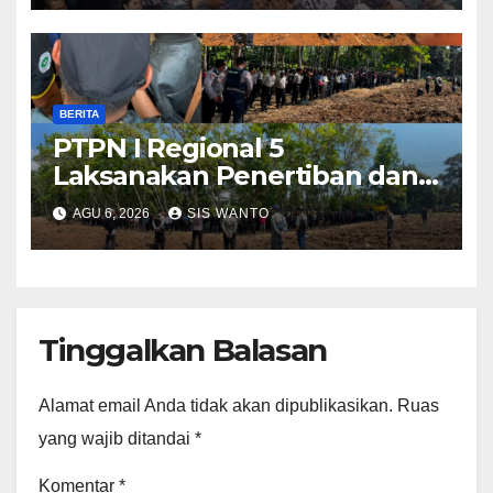
Sekat, Amankan Pesta Warga
BERITA
PTPN I Regional 5
Laksanakan Penertiban dan
Pengamanan Aset
AGU 6, 2026
SIS WANTO
Perusahaan di Kebun
Mumbul dan Kebun
Glantangan
Tinggalkan Balasan
Alamat email Anda tidak akan dipublikasikan.
Ruas
yang wajib ditandai
*
Komentar
*