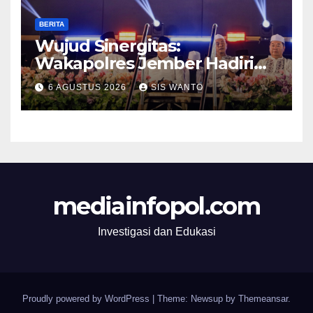
BERITA
Wujud Sinergitas:
Wakapolres Jember Hadiri
Sholawat & Doa Sambut HUT
6 AGUSTUS 2026
SIS WANTO
RI ke-81
mediainfopol.com
Investigasi dan Edukasi
Proudly powered by WordPress
|
Theme: Newsup by
Themeansar
.