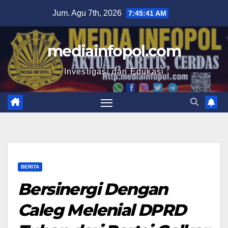
Skip
Jum. Agu 7th, 2026
7:45:42 AM
to
content
mediainfopol.com
Investigasi dan Edukasi
BERITA
Bersinergi Dengan
Caleg Melenial DPRD