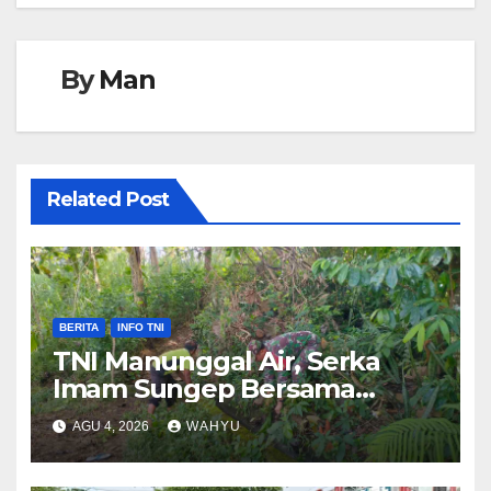
By
Man
Related Post
BERITA
INFO TNI
TNI Manunggal Air, Serka
Imam Sungep Bersama
Warga Kedung Banteng
AGU 4, 2026
WAHYU
Gotong Royong Bersihkan
Irigasi