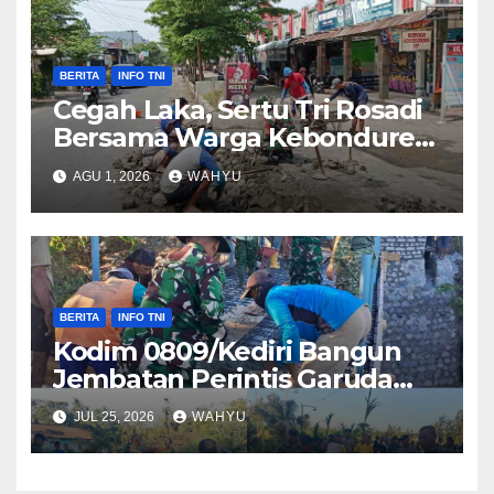
BERITA
INFO TNI
Cegah Laka, Sertu Tri Rosadi
Bersama Warga Kebonduren
Gotong Royong Perbaiki
AGU 1, 2026
WAHYU
Jalan
BERITA
INFO TNI
Kodim 0809/Kediri Bangun
Jembatan Perintis Garuda
Merah Putih, Wujud Nyata
JUL 25, 2026
WAHYU
Bhakti TNI Perkuat Akses dan
Ekonomi Warga