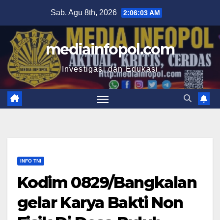
Skip
Sab. Agu 8th, 2026
2:06:04 AM
to
content
mediainfopol.com
Investigasi dan Edukasi
INFO TNI
Kodim 0829/Bangkalan
gelar Karya Bakti Non