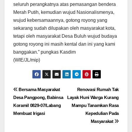
seluruh perangkatnya atas pemasangan bendera
Merah Putih, kemudian wujud Nasionalismenya,
wujud kebersamaannya, gotong royong yang
sekarang sudah dilupakan oleh masyarakat kota,
tetapi oleh masyarakat Desa Buluh wujud budaya
gotong royong ini masih kental dan ini yang kami
banggakan.” pungkas Kasdim
(WIE/JL/mip)
Navigasi
Bersama Masyarakat
Renovasi Rumah Tak
Desa Pangpong, Babinsa
Layak Huni Warga Kurang
pos
Koramil 0829-07/Labang
Mampu Tanamkan Rasa
Membuat Irigasi
Kepedulian Pada
Masyarakat