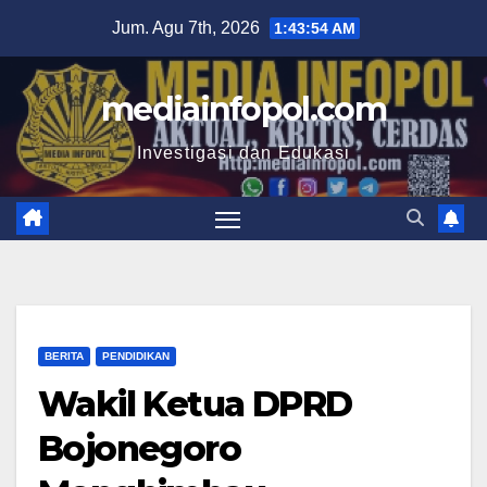
Skip
Jum. Agu 7th, 2026
1:43:55 AM
to
content
mediainfopol.com
Investigasi dan Edukasi
BERITA
PENDIDIKAN
Wakil Ketua DPRD
Bojonegoro