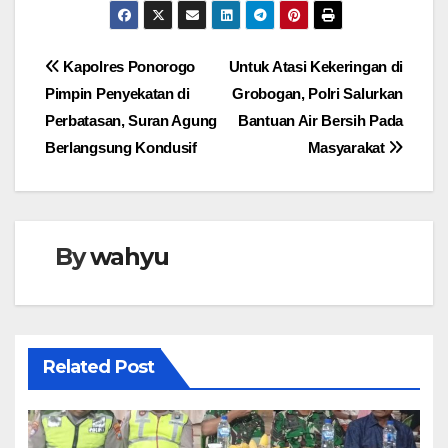
Navigasi
Kapolres Ponorogo
Untuk Atasi Kekeringan di
Pimpin Penyekatan di
Grobogan, Polri Salurkan
pos
Perbatasan, Suran Agung
Bantuan Air Bersih Pada
Berlangsung Kondusif
Masyarakat
By
wahyu
Related Post