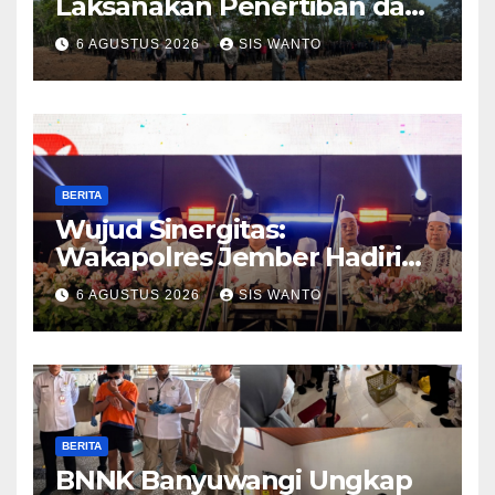
Laksanakan Penertiban dan
Pengamanan Aset
6 AGUSTUS 2026
SIS WANTO
Perusahaan di Kebun
Mumbul dan Kebun
Glantangan
BERITA
Wujud Sinergitas:
Wakapolres Jember Hadiri
Sholawat & Doa Sambut HUT
6 AGUSTUS 2026
SIS WANTO
RI ke-81
BERITA
BNNK Banyuwangi Ungkap