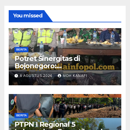
You missed
BERITA
​Potret Sinergitas di
Bojonegoro:
Bhabinkamtibmas dan
6 AGUSTUS 2026
MOH KANAFI
Babinsa Hadir Lecehkan
Sekat, Amankan Pesta
Warga
BERITA
PTPN I Regional 5