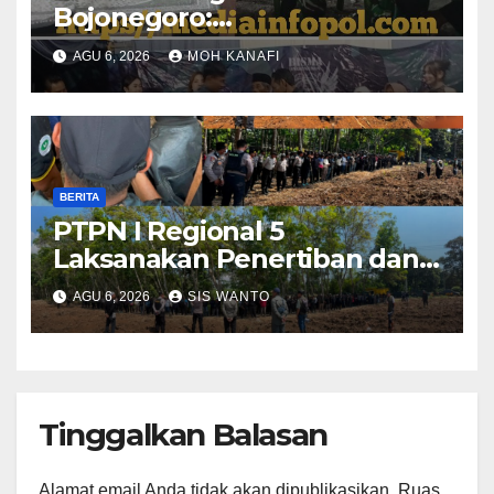
Bojonegoro:
Bhabinkamtibmas dan
AGU 6, 2026
MOH KANAFI
Babinsa Hadir Lecehkan
Sekat, Amankan Pesta Warga
BERITA
PTPN I Regional 5
Laksanakan Penertiban dan
Pengamanan Aset
AGU 6, 2026
SIS WANTO
Perusahaan di Kebun
Mumbul dan Kebun
Glantangan
Tinggalkan Balasan
Alamat email Anda tidak akan dipublikasikan.
Ruas