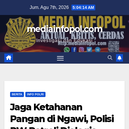
Skip
Jum. Agu 7th, 2026
5:04:15 AM
to
content
mediainfopol.com
Investigasi dan Edukasi
BERITA
INFO POLRI
Jaga Ketahanan
Pangan di Ngawi, Polisi