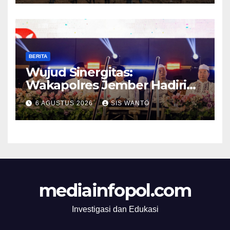
Mumbul dan Kebun
Glantangan
BERITA
Wujud Sinergitas:
Wakapolres Jember Hadiri
Sholawat & Doa Sambut HUT
6 AGUSTUS 2026
SIS WANTO
RI ke-81
mediainfopol.com
Investigasi dan Edukasi