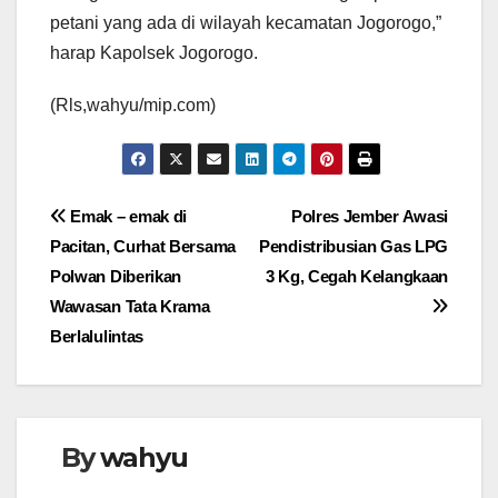
petani yang ada di wilayah kecamatan Jogorogo,”
harap Kapolsek Jogorogo.
(Rls,wahyu/mip.com)
Navigasi
Emak – emak di
Polres Jember Awasi
Pacitan, Curhat Bersama
Pendistribusian Gas LPG
pos
Polwan Diberikan
3 Kg, Cegah Kelangkaan
Wawasan Tata Krama
Berlalulintas
By
wahyu