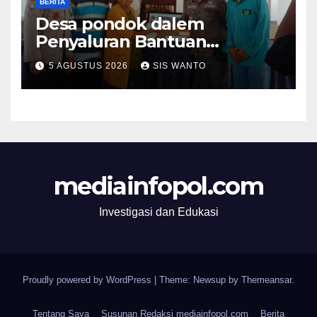
BERITA
Desa pondok dalem
Penyaluran Bantuan
Langsung Tunai (BLT) Di
5 AGUSTUS 2026
SIS WANTO
Desa Pondokdalem
Kecamatan Semboro: sangat
Meringankan Beban Warga
mediainfopol.com
Investigasi dan Edukasi
Proudly powered by WordPress
|
Theme: Newsup by
Themeansar
.
Tentang Saya
Susunan Redaksi mediainfopol.com
Berita