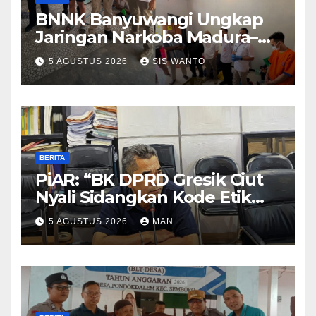
BNNK Banyuwangi Ungkap
Jaringan Narkoba Madura–
Bali
5 AGUSTUS 2026
SIS WANTO
BERITA
PiAR: “BK DPRD Gresik Ciut
Nyali Sidangkan Kode Etik
Ketua DPRD”
5 AGUSTUS 2026
MAN