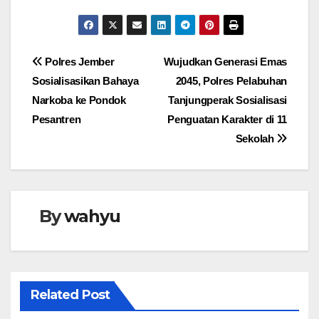
Navigasi
Polres Jember
Wujudkan Generasi Emas
Sosialisasikan Bahaya
2045, Polres Pelabuhan
pos
Narkoba ke Pondok
Tanjungperak Sosialisasi
Pesantren
Penguatan Karakter di 11
Sekolah
By
wahyu
Related Post