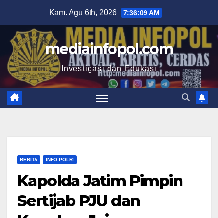
Skip
Kam. Agu 6th, 2026
7:36:10 AM
to
content
mediainfopol.com
Investigasi dan Edukasi
BERITA
INFO POLRI
Kapolda Jatim Pimpin
Sertijab PJU dan