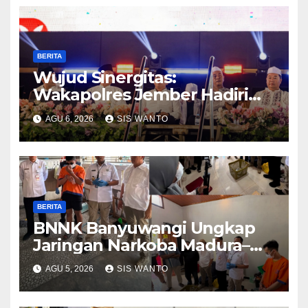
BERITA
Wujud Sinergitas:
Wakapolres Jember Hadiri
Sholawat & Doa Sambut HUT
AGU 6, 2026
SIS WANTO
RI ke-81
BERITA
BNNK Banyuwangi Ungkap
Jaringan Narkoba Madura–
Bali
AGU 5, 2026
SIS WANTO