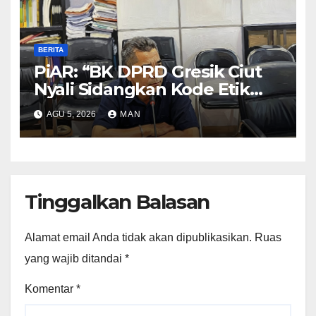
BERITA
PiAR: “BK DPRD Gresik Ciut
Nyali Sidangkan Kode Etik
Ketua DPRD”
AGU 5, 2026
MAN
Tinggalkan Balasan
Alamat email Anda tidak akan dipublikasikan.
Ruas
yang wajib ditandai
*
Komentar
*