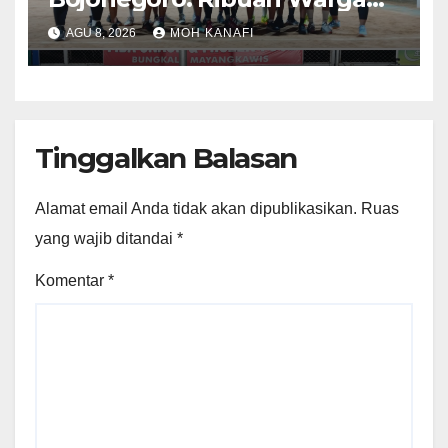
Tumplek Blek Saksikan Final
AGU 8, 2026
MOH KANAFI
Voli, Kades 3 Periode Dipuji
Setinggi Langit
Tinggalkan Balasan
Alamat email Anda tidak akan dipublikasikan.
Ruas
yang wajib ditandai
*
Komentar
*