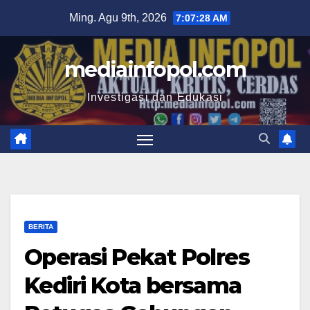
Skip
Ming. Agu 9th, 2026
7:07:29 AM
to
content
mediainfopol.com
Investigasi dan Edukasi
BERITA
Operasi Pekat Polres
Kediri Kota bersama