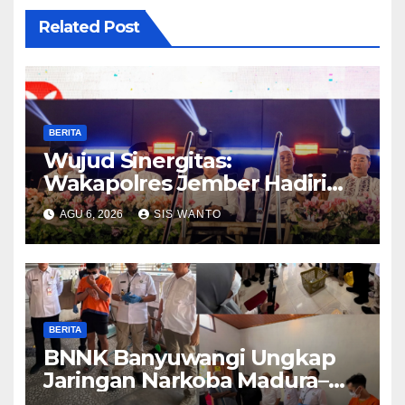
Related Post
BERITA
Wujud Sinergitas:
Wakapolres Jember Hadiri
Sholawat & Doa Sambut HUT
AGU 6, 2026
SIS WANTO
RI ke-81
BERITA
BNNK Banyuwangi Ungkap
Jaringan Narkoba Madura–
Bali