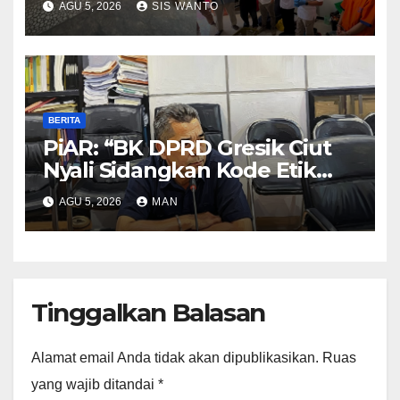
AGU 5, 2026
SIS WANTO
BERITA
PiAR: “BK DPRD Gresik Ciut
Nyali Sidangkan Kode Etik
Ketua DPRD”
AGU 5, 2026
MAN
Tinggalkan Balasan
Alamat email Anda tidak akan dipublikasikan.
Ruas
yang wajib ditandai
*