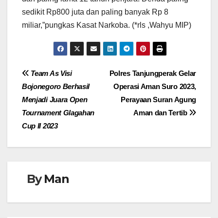
sedikit Rp800 juta dan paling banyak Rp 8
miliar,”pungkas Kasat Narkoba. (*rls ,Wahyu MIP)
Navigasi
Team As Visi
Polres Tanjungperak Gelar
Bojonegoro Berhasil
Operasi Aman Suro 2023,
pos
Menjadi Juara Open
Perayaan Suran Agung
Tournament Glagahan
Aman dan Tertib
Cup II 2023
By
Man