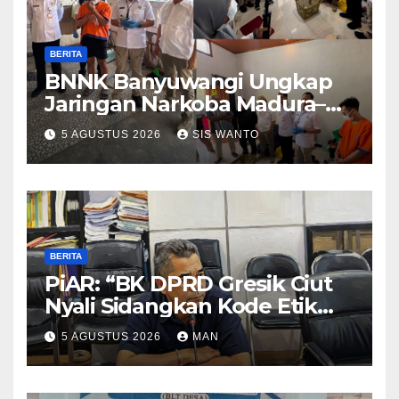
BERITA
BNNK Banyuwangi Ungkap
Jaringan Narkoba Madura–
Bali
5 AGUSTUS 2026
SIS WANTO
BERITA
PiAR: “BK DPRD Gresik Ciut
Nyali Sidangkan Kode Etik
Ketua DPRD”
5 AGUSTUS 2026
MAN