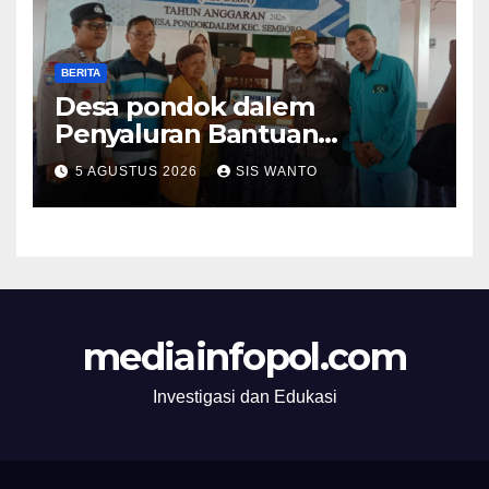
BERITA
Desa pondok dalem
Penyaluran Bantuan
Langsung Tunai (BLT) Di
5 AGUSTUS 2026
SIS WANTO
Desa Pondokdalem
Kecamatan Semboro: sangat
Meringankan Beban Warga
mediainfopol.com
Investigasi dan Edukasi