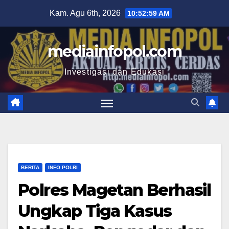
Skip
Kam. Agu 6th, 2026
10:53:00 AM
to
content
mediainfopol.com
Investigasi dan Edukasi
BERITA
INFO POLRI
Polres Magetan Berhasil
Ungkap Tiga Kasus