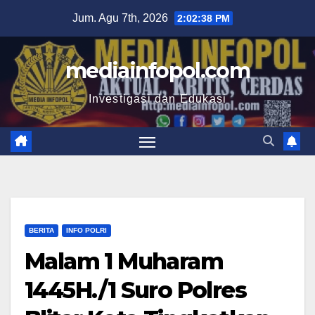
Skip
Jum. Agu 7th, 2026
2:02:39 PM
to
content
mediainfopol.com
Investigasi dan Edukasi
BERITA
INFO POLRI
Malam 1 Muharam
1445H./1 Suro Polres