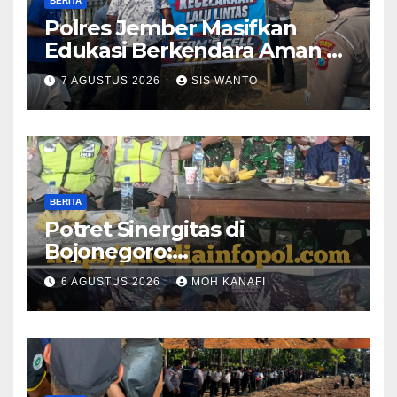
BERITA
Polres Jember Masifkan
Edukasi Berkendara Aman di
Titik Rawan Kecelakaan
7 AGUSTUS 2026
SIS WANTO
BERITA
​Potret Sinergitas di
Bojonegoro:
Bhabinkamtibmas dan
6 AGUSTUS 2026
MOH KANAFI
Babinsa Hadir Lecehkan
Sekat, Amankan Pesta
Warga