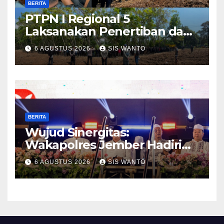
BERITA
PTPN I Regional 5
Laksanakan Penertiban dan
Pengamanan Aset
6 AGUSTUS 2026
SIS WANTO
Perusahaan di Kebun
Mumbul dan Kebun
Glantangan
BERITA
Wujud Sinergitas:
Wakapolres Jember Hadiri
Sholawat & Doa Sambut HUT
6 AGUSTUS 2026
SIS WANTO
RI ke-81