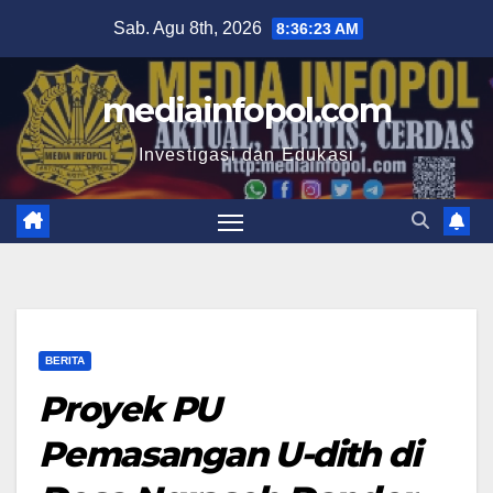
Skip
Sab. Agu 8th, 2026
8:36:24 AM
to
content
mediainfopol.com
Investigasi dan Edukasi
BERITA
Proyek PU
Pemasangan U-dith di