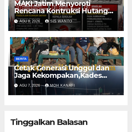
MAKI Jatim Menyoroti
Rencana Kontruksi Hutang
785 Milyar Menjadi Alaram
AGU 8, 2026
SIS WANTO
Lemahnya Konsep
Pembangunan
BERITA
Cetak Generasi Unggul dan
Jaga Kekompakan,Kades
Mayang Kawis Hadirkan
AGU 7, 2026
MOH KANAFI
Semarak Olahraga Antar-RT
Tinggalkan Balasan