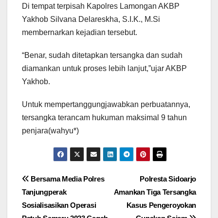
Di tempat terpisah Kapolres Lamongan AKBP
Yakhob Silvana Delareskha, S.I.K., M.Si
membernarkan kejadian tersebut.
“Benar, sudah ditetapkan tersangka dan sudah
diamankan untuk proses lebih lanjut,”ujar AKBP
Yakhob.
Untuk mempertanggungjawabkan perbuatannya,
tersangka terancam hukuman maksimal 9 tahun
penjara(wahyu*)
Navigasi
Bersama Media Polres
Polresta Sidoarjo
Tanjungperak
Amankan Tiga Tersangka
pos
Sosialisasikan Operasi
Kasus Pengeroyokan