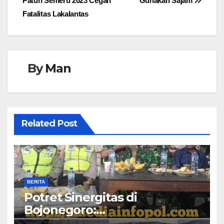
Patuh Semeru 2023 Cegah
Gunakan Sajam
Fatalitas Lakalantas
By
Man
Related Post
BERITA
​Potret Sinergitas di
Bojonegoro:
Bhabinkamtibmas dan