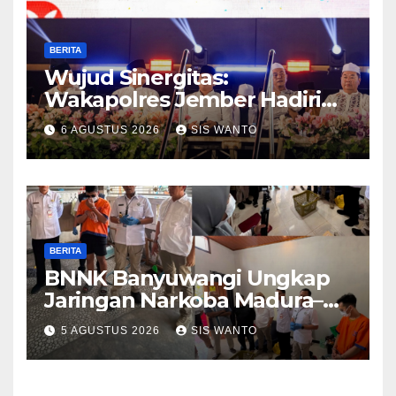
BERITA
Wujud Sinergitas:
Wakapolres Jember Hadiri
Sholawat & Doa Sambut HUT
6 AGUSTUS 2026
SIS WANTO
RI ke-81
BERITA
BNNK Banyuwangi Ungkap
Jaringan Narkoba Madura–
Bali
5 AGUSTUS 2026
SIS WANTO