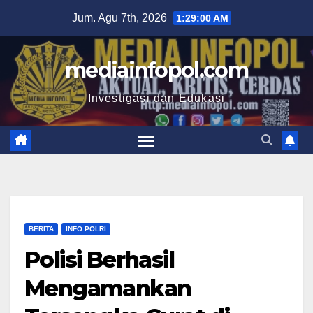
Skip
Jum. Agu 7th, 2026
1:29:01 AM
to
content
mediainfopol.com
Investigasi dan Edukasi
BERITA
INFO POLRI
Polisi Berhasil
Mengamankan