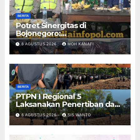
BERITA
​Potret Sinergitas di
Bojonegoro:
Bhabinkamtibmas dan
6 AGUSTUS 2026
MOH KANAFI
Babinsa Hadir Lecehkan
Sekat, Amankan Pesta
Warga
BERITA
PTPN I Regional 5
Laksanakan Penertiban dan
Pengamanan Aset
6 AGUSTUS 2026
SIS WANTO
Perusahaan di Kebun
Mumbul dan Kebun
Glantangan