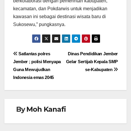
berkolaborasi dengan pemerintah kabupaten,
kecamatan, dan Pokdarwis untuk menjadikan
kawasan ini sebagai destinasi wisata baru di
Sukosewu,” pungkasnya.
Navigasi
Satlantas polres
Dinas Pendidikan Jember
Jember ; polisi Menyapa
Gelar Sertijab Kepala SMP
pos
Guna Mewujudkan
se-Kabupaten
Indonesia emas 2045
By
Moh Kanafi