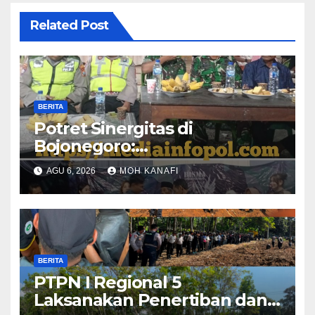
Related Post
BERITA
​Potret Sinergitas di
Bojonegoro:
Bhabinkamtibmas dan
AGU 6, 2026
MOH KANAFI
Babinsa Hadir Lecehkan
Sekat, Amankan Pesta Warga
BERITA
PTPN I Regional 5
Laksanakan Penertiban dan