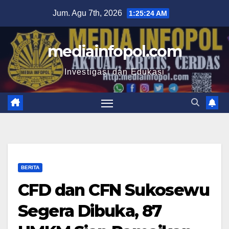
Skip
Jum. Agu 7th, 2026
1:25:25 AM
to
content
mediainfopol.com
Investigasi dan Edukasi
BERITA
CFD dan CFN Sukosewu
Segera Dibuka, 87