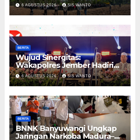
Pengamanan Aset
6 AGUSTUS 2026
SIS WANTO
Perusahaan di Kebun
Mumbul dan Kebun
Glantangan
BERITA
Wujud Sinergitas:
Wakapolres Jember Hadiri
Sholawat & Doa Sambut HUT
6 AGUSTUS 2026
SIS WANTO
RI ke-81
BERITA
BNNK Banyuwangi Ungkap
Jaringan Narkoba Madura–