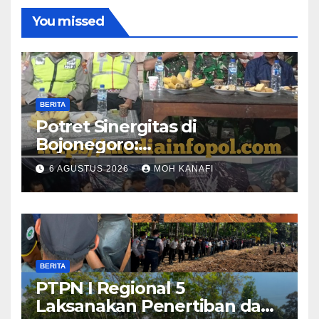
You missed
BERITA
​Potret Sinergitas di
Bojonegoro:
Bhabinkamtibmas dan
6 AGUSTUS 2026
MOH KANAFI
Babinsa Hadir Lecehkan
Sekat, Amankan Pesta
Warga
BERITA
PTPN I Regional 5
Laksanakan Penertiban dan