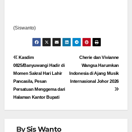
(Siswanto)
Navigasi
Kasdim
Cherie dan Vivianne
0825/Banyuwangi Hadir di
Wangsa Harumkan
pos
Momen Sakral Hari Lahir
Indonesia di Ajang Musik
Pancasila, Pesan
Internasional Johor 2026
Persatuan Menggema dari
Halaman Kantor Bupati
By
Sis Wanto