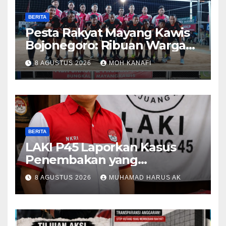
BERITA
​Pesta Rakyat Mayang Kawis
Bojonegoro: Ribuan Warga
Tumplek Blek Saksikan Final
8 AGUSTUS 2026
MOH KANAFI
Voli, Kades 3 Periode Dipuji
Setinggi Langit
BERITA
LAKI P45 Laporkan Kasus
Penembakan yang
Tewaskan Terduga Pencuri
8 AGUSTUS 2026
MUHAMAD HARUS AK
Durian oleh Oknum Pegawai
Lapas Lubuklinggau