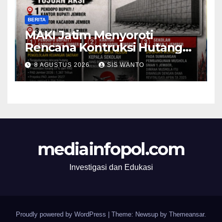
BERITA
MAKI Jatim Menyoroti
Rencana Kontruksi Hutang
785 Milyar Menjadi Alaram
8 AGUSTUS 2026
SIS WANTO
Lemahnya Konsep
Pembangunan
mediainfopol.com
Investigasi dan Edukasi
Proudly powered by WordPress
|
Theme: Newsup by
Themeansar
.