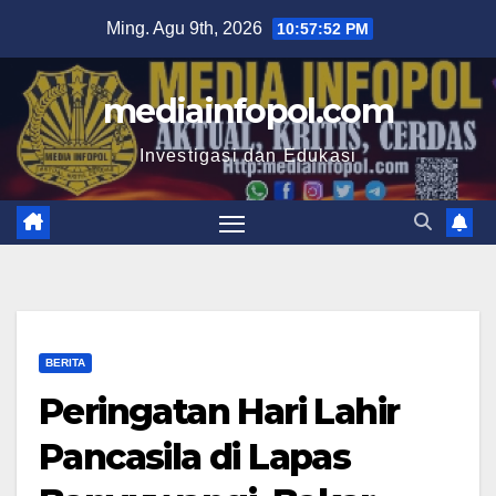
Skip
Ming. Agu 9th, 2026
10:57:53 PM
to
content
mediainfopol.com
Investigasi dan Edukasi
BERITA
Peringatan Hari Lahir
Pancasila di Lapas